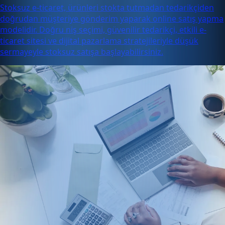
Stoksuz e-ticaret, ürünleri stokta tutmadan tedarikçiden
doğrudan müşteriye gönderim yaparak online satış yapma
modelidir. Doğru niş seçimi, güvenilir tedarikçi, etkili e-
ticaret sitesi ve dijital pazarlama stratejileriyle düşük
sermayeyle stoksuz satışa başlayabilirsiniz.