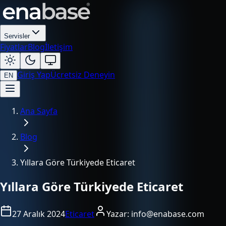
Servisler
Fiyatlar
Blog
İletişim
Giriş Yap
Ücretsiz Deneyin
EN
Ana Sayfa
Blog
Yıllara Göre Türkiyede Eticaret
Yıllara Göre Türkiyede Eticaret
27 Aralık 2024
Eticaret
Yazar:
info@enabase.com