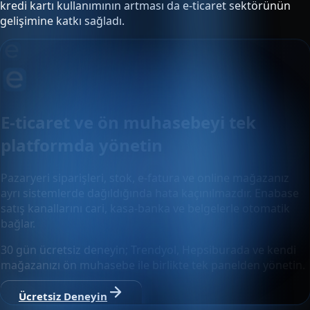
kredi kartı kullanımının artması da e-ticaret sektörünün
gelişimine katkı sağladı.
E-ticaret ve ön muhasebeyi tek
platformda yönetin
Pazaryeri siparişleri, stok, e-fatura ve online mağazanız
ayrı sistemlerde dağıldığında hata kaçınılmazdır. Enabase
satış kanallarını cari, kasa-banka ve belgelerle otomatik
bağlar.
30 gün ücretsiz deneyin; Trendyol, Hepsiburada ve kendi
mağazanızı ön muhasebe ile birlikte tek panelden yönetin.
Ücretsiz Deneyin