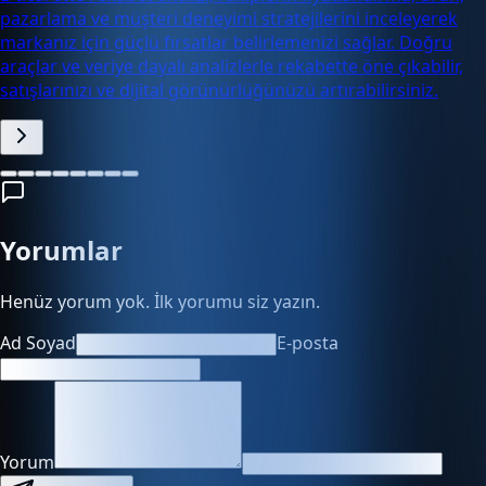
pazarlama ve müşteri deneyimi stratejilerini inceleyerek
markanız için güçlü fırsatlar belirlemenizi sağlar. Doğru
araçlar ve veriye dayalı analizlerle rekabette öne çıkabilir,
satışlarınızı ve dijital görünürlüğünüzü artırabilirsiniz.
Yorumlar
Henüz yorum yok. İlk yorumu siz yazın.
Ad Soyad
E-posta
Yorum