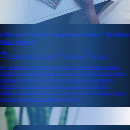
e-Ticaret e-Fatura Entegrasyonu Nedir? En Kolay
Nasıl Yapılır?
16 Temmuz 2026 08:33
Enabase
0 yorum
e-Ticaret e-Fatura entegrasyonu, online mağazanızdaki
siparişlerin otomatik olarak e-Faturaya dönüştürülmesini
sağlayan pratik bir çözümdür. En kolay entegrasyon
yöntemi, e-ticaret altyapınızla uyumlu bir e-Fatura
sağlayıcısı seçerek fatura süreçlerini hızlı, hatasız ve yasal
uyumlu şekilde otomatikleştirmektir.