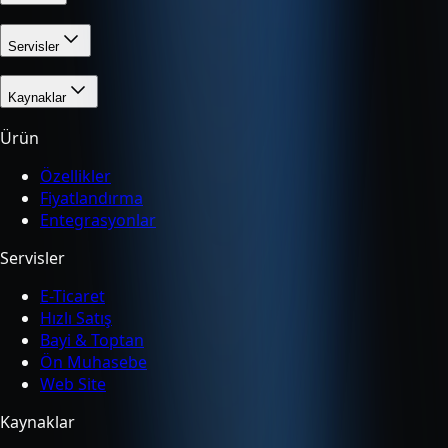
Servisler
Kaynaklar
Ürün
Özellikler
Fiyatlandırma
Entegrasyonlar
Servisler
E-Ticaret
Hızlı Satış
Bayi & Toptan
Ön Muhasebe
Web Site
Kaynaklar