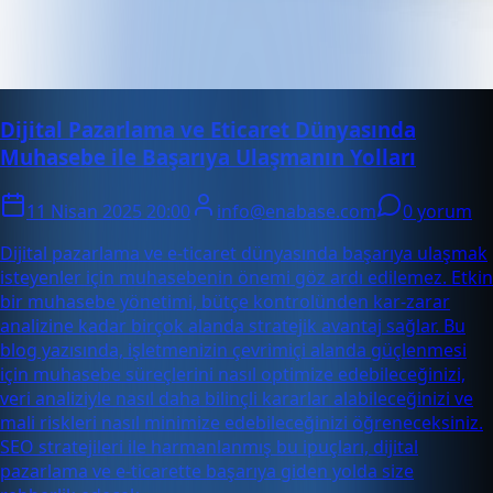
Dijital Pazarlama ve Eticaret Dünyasında
Muhasebe ile Başarıya Ulaşmanın Yolları
11 Nisan 2025 20:00
info@enabase.com
0 yorum
Dijital pazarlama ve e-ticaret dünyasında başarıya ulaşmak
isteyenler için muhasebenin önemi göz ardı edilemez. Etkin
bir muhasebe yönetimi, bütçe kontrolünden kar-zarar
analizine kadar birçok alanda stratejik avantaj sağlar. Bu
blog yazısında, işletmenizin çevrimiçi alanda güçlenmesi
için muhasebe süreçlerini nasıl optimize edebileceğinizi,
veri analiziyle nasıl daha bilinçli kararlar alabileceğinizi ve
mali riskleri nasıl minimize edebileceğinizi öğreneceksiniz.
SEO stratejileri ile harmanlanmış bu ipuçları, dijital
pazarlama ve e-ticarette başarıya giden yolda size