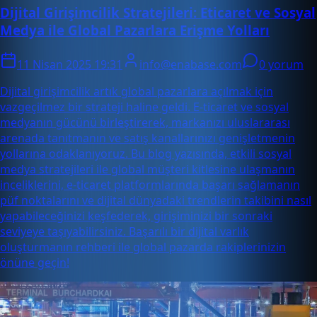
Dijital Girişimcilik Stratejileri: Eticaret ve Sosyal
Medya ile Global Pazarlara Erişme Yolları
11 Nisan 2025 19:31
info@enabase.com
0 yorum
Dijital girişimcilik artık global pazarlara açılmak için
vazgeçilmez bir strateji haline geldi. E-ticaret ve sosyal
medyanın gücünü birleştirerek, markanızı uluslararası
arenada tanıtmanın ve satış kanallarınızı genişletmenin
yollarına odaklanıyoruz. Bu blog yazısında, etkili sosyal
medya stratejileri ile global müşteri kitlesine ulaşmanın
inceliklerini, e-ticaret platformlarında başarı sağlamanın
püf noktalarını ve dijital dünyadaki trendlerin takibini nasıl
yapabileceğinizi keşfederek, girişiminizi bir sonraki
seviyeye taşıyabilirsiniz. Başarılı bir dijital varlık
oluşturmanın rehberi ile global pazarda rakiplerinizin
önüne geçin!