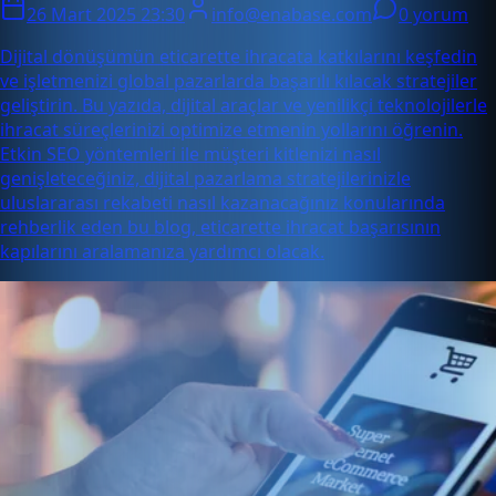
26 Mart 2025 23:30
info@enabase.com
0 yorum
Dijital dönüşümün eticarette ihracata katkılarını keşfedin
ve işletmenizi global pazarlarda başarılı kılacak stratejiler
geliştirin. Bu yazıda, dijital araçlar ve yenilikçi teknolojilerle
ihracat süreçlerinizi optimize etmenin yollarını öğrenin.
Etkin SEO yöntemleri ile müşteri kitlenizi nasıl
genişleteceğiniz, dijital pazarlama stratejilerinizle
uluslararası rekabeti nasıl kazanacağınız konularında
rehberlik eden bu blog, eticarette ihracat başarısının
kapılarını aralamanıza yardımcı olacak.