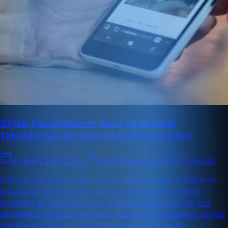
Dijital Pazarlamanın Gücü ve Eticaret
Taktikleriyle Girişimcilikte Zirveye Çıkın
25 Mart 2025 20:59
info@enabase.com
0 yorum
Dijital pazarlamanın gücünü ve etkili e-ticaret taktiklerini
kullanarak girişimcilikte nasıl zirveye çıkabileceğinizi
keşfedin. Bu blog yazısında, e-ticaret işletmenizi bir üst
seviyeye taşımanıza yardımcı olacak SEO stratejileri, sosyal
medya yönetimi, içerik pazarlaması ve dönüşüm