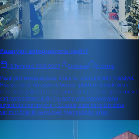
Pazaryeri entegrasyonu nedir?
16 Temmuz 2026 09:37
Enabase
0 yorum
Pazaryeri entegrasyonu, e-ticaret işletmelerinin Trendyol,
Hepsiburada, Amazon ve benzeri platformlardaki ürün,
stok, sipariş ve fatura süreçlerini tek panelden yönetmesini
sağlayan sistemdir. Doğru pazaryeri entegrasyonu
sayesinde operasyonel yük azalır, satış kanalları daha
verimli yönetilir ve müşteri memnuniyeti artar.