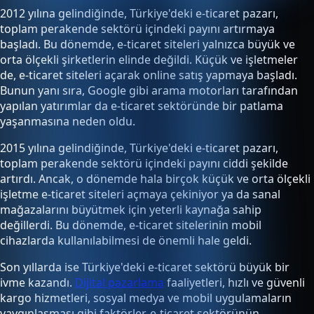
2012 yılına gelindiğinde, Türkiye'deki e-ticaret pazarı,
toplam perakende sektörü içindeki payını artırmaya
başladı. Bu dönemde, e-ticaret siteleri yalnızca büyük ve
orta ölçekli şirketlerin elinde değildi. Küçük ve işletmeler
de, e-ticaret siteleri açarak online satış yapmaya başladı.
Bunun yanı sıra, Google gibi arama motorları tarafından
yapılan yatırımlar da e-ticaret sektöründe bir patlama
yaşanmasına neden oldu.
2015 yılına gelindiğinde, Türkiye'deki e-ticaret pazarı,
toplam perakende sektörü içindeki payını ciddi şekilde
artırdı. Ancak, o dönemde hala birçok küçük ve orta ölçekli
işletme e-ticaret siteleri açmaya çekiniyor ya da sanal
mağazalarını büyütmek için yeterli kaynağa sahip
değillerdi. Bu dönemde, e-ticaret sitelerinin mobil
cihazlarda kullanılabilmesi de önemli hale geldi.
Son yıllarda ise Türkiye'deki e-ticaret sektörü büyük bir
ivme kazandı.
Dijital pazarlama
faaliyetleri, hızlı ve güvenli
kargo hizmetleri, sosyal medya ve mobil uygulamaların
yaygınlaşması gibi faktörler, e-ticaret sektörünün