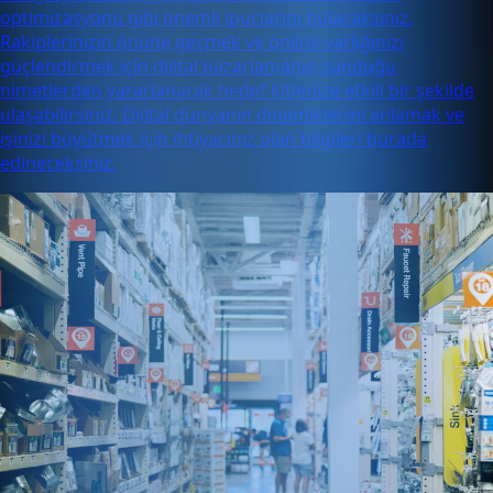
optimizasyonu gibi önemli ipuçlarını bulacaksınız.
Rakiplerinizin önüne geçmek ve online varlığınızı
güçlendirmek için dijital pazarlamanın sunduğu
nimetlerden yararlanarak hedef kitlenize etkili bir şekilde
ulaşabilirsiniz. Dijital dünyanın dinamiklerini anlamak ve
işinizi büyütmek için ihtiyacınız olan bilgileri burada
edineceksiniz.