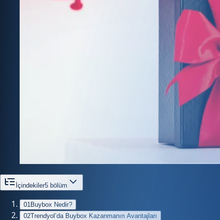
İçindekiler
5
bölüm
01
Buybox Nedir?
02
Trendyol’da Buybox Kazanmanın Avantajları