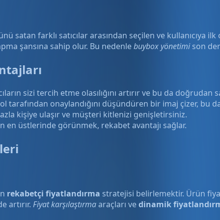
nü satan farklı satıcılar arasından seçilen ve kullanıcıya ilk 
yapma şansına sahip olur. Bu nedenle
buybox yönetimi
son der
tajları
arın sizi tercih etme olasılığını artırır ve bu da doğrudan sa
l tarafından onaylandığını düşündüren bir imaj çizer, bu da m
a kişiye ulaşır ve müşteri kitlenizi genişletirsiniz.
 en üstlerinde görünmek, rekabet avantajı sağlar.
leri
in
rekabetçi fiyatlandırma
stratejisi belirlemektir. Ürün fi
e artırır.
Fiyat karşılaştırma
araçları ve
dinamik fiyatlandır