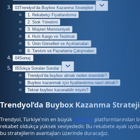
03
Trendyol’da Buybox Kazanma Stratejileri
1. Rekabetçi Fiyatlandırma
2. Stok Yönetimi
3. Müşteri Memnuniyeti
4. Hızlı Kargo ve Teslimat
5. Ürün Görselleri ve Açıklamaları
6. Tanıtım ve Pazarlama Çalışmaları
04
Sonuç
05
Sıkça Sorulan Sorular
Trendyol’da buybox almak neden önemlidir?
Buybox kazanmak için fiyatlandırma nasıl olmalı?
Tekrar buybox kazanabilir miyim?
Trendyol’da Buybox Kazanma Stratejil
Trendyol, Türkiye'nin en büyük
e-ticaret
platformlarından bir
rekabet oldukça yüksek seviyededir. Bu rekabete ayak uydur
bu stratejilerin avantajları üzerinde duracağız.