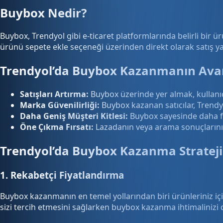
Buybox Nedir?
Buybox, Trendyol gibi e-ticaret platformlarında belirli bir ürü
ürünü sepete ekle seçeneği üzerinden direkt olarak satış 
Trendyol’da Buybox Kazanmanın Avan
Satışları Artırma:
Buybox üzerinde yer almak, kullanıcıl
Marka Güvenilirliği:
Buybox kazanan satıcılar, Trendyo
Daha Geniş Müşteri Kitlesi:
Buybox sayesinde daha fazl
Öne Çıkma Fırsatı:
Lazadanın veya arama sonuçlarının
Trendyol’da Buybox Kazanma Strateji
1. Rekabetçi Fiyatlandırma
Buybox kazanmanın en temel yollarından biri ürünleriniz iç
sizi tercih etmesini sağlarken buybox kazanma ihtimalinizi d