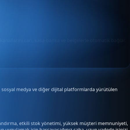
 kanallarını cari, kasa-banka ve belgelerle otomatik bağlar.
sosyal medya ve diğer dijital platformlarda yürütülen
tlandırma, etkili stok yönetimi, yüksek müşteri memnuniyeti,
ek ve uygulamak için harcayacağınız çaba, uzun vadede işinizi