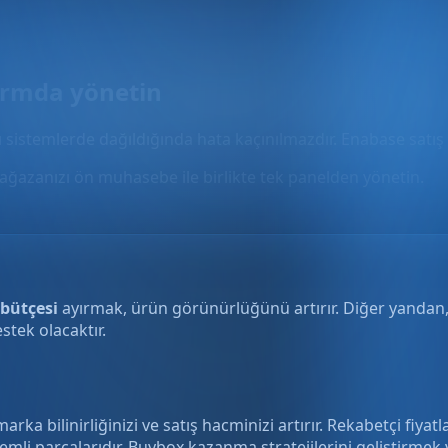
formda yönetin
rı sistemlerde dağıldığında hata kaçınılmazdır. Enabase satış
ağazanızı ön muhasebe ile birlikte tek panelden yönetin.
bütçesi
ayırmak, ürün görünürlüğünü artırır. Diğer yandan, 
stek olacaktır.
a bilinirliğinizi ve satış hacminizi artırır. Rekabetçi fiya
 önemli parçalarıdır. Buybox kazanma stratejilerini geliştirm