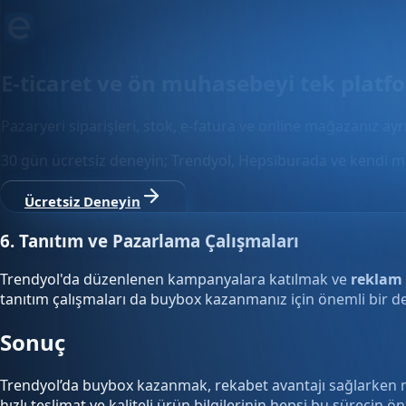
E-ticaret ve ön muhasebeyi tek plat
Pazaryeri siparişleri, stok, e-fatura ve online mağazanız ay
30 gün ücretsiz deneyin; Trendyol, Hepsiburada ve kendi m
Ücretsiz Deneyin
6. Tanıtım ve Pazarlama Çalışmaları
Trendyol'da düzenlenen kampanyalara katılmak ve
reklam 
tanıtım çalışmaları da buybox kazanmanız için önemli bir de
Sonuç
Trendyol’da buybox kazanmak, rekabet avantajı sağlarken mark
hızlı teslimat ve kaliteli ürün bilgilerinin hepsi bu sürecin