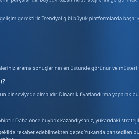
elişim gerektirir. Trendyol gibi büyük platformlarda başarıyı
eriniz arama sonuçlarının en üstünde görünür ve müşteri ta
ı?
ygun bir seviyede olmalıdır. Dinamik fiyatlandırma yaparak 
ahiptir. Daha önce buybox kazandıysanız, yukarıdaki strateji
r şekilde rekabet edebilmekten geçer. Yukarıda bahsedilen buy