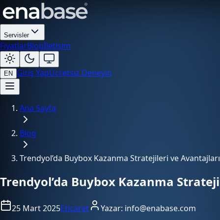
Servisler
Fiyatlar
Blog
İletişim
Giriş Yap
Ücretsiz Deneyin
EN
Ana Sayfa
Blog
Trendyol’da Buybox Kazanma Stratejileri ve Avantajları
Trendyol’da Buybox Kazanma Stratejil
25 Mart 2025
Eticaret
Yazar:
info@enabase.com