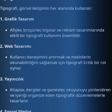
Tipografi, görsel iletişimin her alanında kullanılır:
1.
Grafik Tasarım
Afişler, broşürler, logolar ve reklam tasarımlarında
etkili bir tipografi kullanımı önemlidir.
2.
Web Tasarımı
Kullanıcı deneyimini artırmak ve metinlerin
okunabilirliğini sağlamak için tipografi kritik bir rol
oynar.
3.
Yayıncılık
Kitaplar, dergiler ve gazeteler, okuyucuyu yönlendiren
ve içeriği organize eden tipografik düzenlemelerle
tasarlanır.
4.
Sosyal Medya