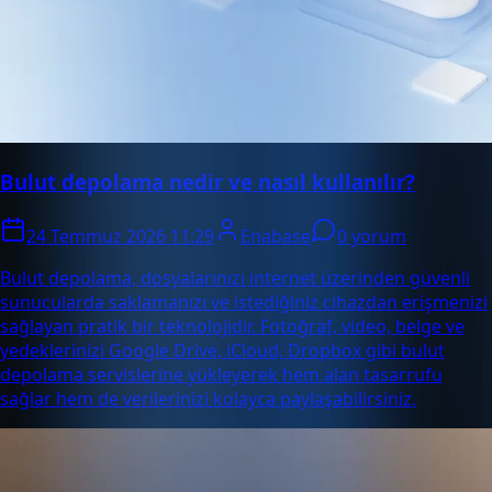
Bulut depolama nedir ve nasıl kullanılır?
24 Temmuz 2026 11:29
Enabase
0 yorum
Bulut depolama, dosyalarınızı internet üzerinden güvenli
sunucularda saklamanızı ve istediğiniz cihazdan erişmenizi
sağlayan pratik bir teknolojidir. Fotoğraf, video, belge ve
yedeklerinizi Google Drive, iCloud, Dropbox gibi bulut
depolama servislerine yükleyerek hem alan tasarrufu
sağlar hem de verilerinizi kolayca paylaşabilirsiniz.