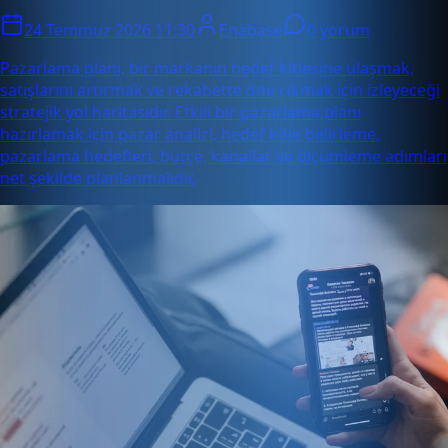
24 Temmuz 2026 11:30
Enabase
0 yorum
Pazarlama planı, bir markanın hedef kitlesine ulaşmak,
satışlarını artırmak ve rekabette öne çıkmak için izleyeceği
stratejik yol haritasıdır. Etkili bir pazarlama planı
hazırlamak için pazar analizi, hedef kitle belirleme,
pazarlama hedefleri, bütçe, kanallar ve ölçümleme adımları
net şekilde planlanmalıdır.