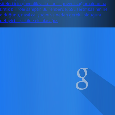
siteleri için güvenlik ve kullanıcı güveni sağlamak adına
kritik bir role sahiptir. Bu rehberde, SSL sertifikasının ne
olduğunu, nasıl çalıştığını ve neden gerekli olduğunu
detaylı bir şekilde ele alacağız.