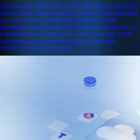
CEO Fraud ve phishing, kurumları hedef alan ve çalışanları
sahte e-posta, mesaj veya kimlik taklidiyle kandırarak para
transferi ya da veri paylaşımına yönlendiren siber
dolandırıcılık yöntemleridir. Bu tehditlerden korunmak için
çok faktörlü kimlik doğrulama, e-posta güvenliği, çalışan
farkındalık eğitimleri ve ödeme onay süreçlerinin
sıkılaştırılması kritik önem taşır.