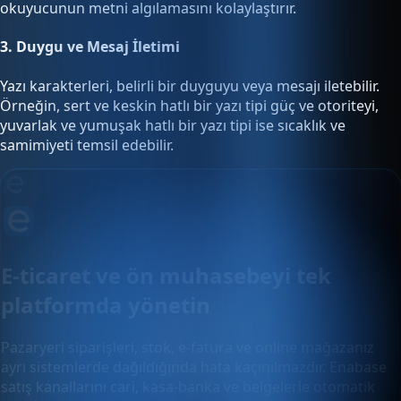
okuyucunun metni algılamasını kolaylaştırır.
3.
Duygu ve Mesaj İletimi
Yazı karakterleri, belirli bir duyguyu veya mesajı iletebilir.
Örneğin, sert ve keskin hatlı bir yazı tipi güç ve otoriteyi,
yuvarlak ve yumuşak hatlı bir yazı tipi ise sıcaklık ve
samimiyeti temsil edebilir.
E-ticaret ve ön muhasebeyi tek
platformda yönetin
Pazaryeri siparişleri, stok, e-fatura ve online mağazanız
ayrı sistemlerde dağıldığında hata kaçınılmazdır. Enabase
satış kanallarını cari, kasa-banka ve belgelerle otomatik