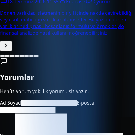
18 Temmuz 2026 11:55
Enabase
0 yorum
Dönen varlıklar, işletmenin bir yıl içinde nakde çevirebildiği
veya kullanabildiği varlıkları ifade eder. Bu yazıda dönen
varlıklar nedir, nasıl hesaplanır, formülü ve örnekleriyle
finansal analizde nasıl kullanılır öğrenebilirsiniz.
Yorumlar
Henüz yorum yok. İlk yorumu siz yazın.
Ad Soyad
E-posta