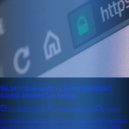
SSL Sertifikası Nedir ve Neden Gereklidir?
Güvenli İnternet İçin Rehber
7 Ocak 2025 01:30
info@enabase.com
0 yorum
Günümüzde, internet üzerinden gerçekleştirilen işlemlerin
güvenliği büyük önem taşımaktadır. SSL Sertifikası, web