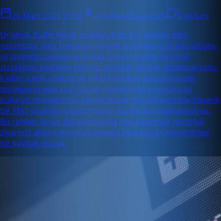
26 Mart 2025 21:30
info@enabase.com
0 yorum
Organik Trafik Nedir ve Nasıl Arttırılır" başlıklı blog
yazımızda, web sitenizin organik trafikteki görünürlüğünü
ve ziyaretçi sayısını artırmak için en güncel ve etkili
stratejileri keşfedeceksiniz. Anahtar kelime optimizasyonu,
kaliteli içerik üretimi ve etkili backlink oluşturma gibi
tekniklerin yanı sıra, sosyal medya entegrasyonu ve
kullanıcı deneyiminin geliştirilmesi gibi yöntemlerle başarılı
bir SEO stratejisi oluşturmanın ipuçlarına odaklanıyoruz.
Bu rehber, işinizi dijital ortamda öne çıkarmak ve doğal
ziyaretçi akışını artırmak isteyen herkes için vazgeçilmez
bir kaynak olacak.