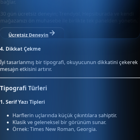
bağlar.
30 gün ücretsiz deneyin; Trendyol, Hepsiburada ve kendi
mağazanızı ön muhasebe ile birlikte tek panelden yönetin.
Ücretsiz Deneyin
4.
Dikkat Çekme
İyi tasarlanmış bir tipografi, okuyucunun dikkatini çekerek
mesajın etkisini artırır.
Tipografi Türleri
1.
Serif Yazı Tipleri
Harflerin uçlarında küçük çıkıntılara sahiptir.
Klasik ve geleneksel bir görünüm sunar.
Örnek: Times New Roman, Georgia.