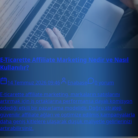
E-Ticarette Affiliate Marketing Nedir ve Nasıl
Kullanılır?
14 Temmuz 2026 09:46
Enabase
0 yorum
E-ticarette affiliate marketing, markaların satışlarını
artırmak için iş ortaklarına performansa dayalı komisyon
ödediği etkili bir pazarlama modelidir. Doğru strateji,
güvenilir affiliate ağları ve optimize edilmiş kampanyalarla
daha geniş kitlelere ulaşarak düşük maliyetle gelirlerinizi
artırabilirsiniz.