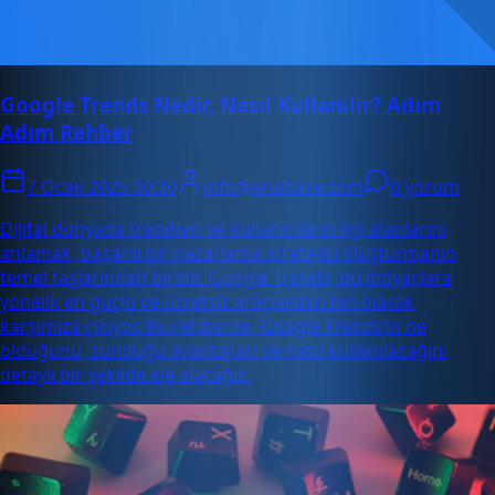
Google Trends Nedir, Nasıl Kullanılır? Adım
Adım Rehber
7 Ocak 2025 00:30
info@enabase.com
0 yorum
Dijital dünyada trendleri ve kullanıcıların ilgi alanlarını
anlamak, başarılı bir pazarlama stratejisi oluşturmanın
temel taşlarından biridir. Google Trends, bu ihtiyaçlara
yönelik en güçlü ve ücretsiz araçlardan biri olarak
karşımıza çıkıyor. Bu rehberde, Google Trends’in ne
olduğunu, sunduğu avantajları ve nasıl kullanılacağını
detaylı bir şekilde ele alacağız.