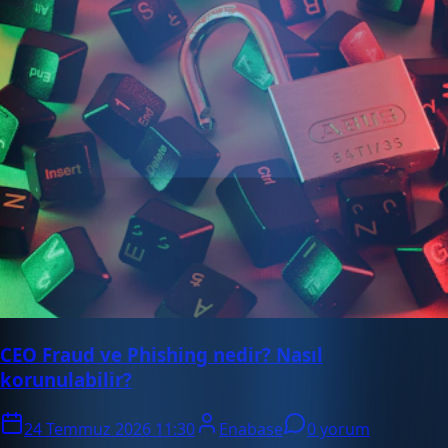
CEO Fraud ve Phishing nedir? Nasıl
korunulabilir?
24 Temmuz 2026 11:30
Enabase
0 yorum