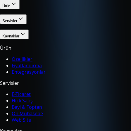
Ürün
Servisler
Kaynaklar
Ürün
Özellikler
Fiyatlandırma
Entegrasyonlar
Servisler
E-Ticaret
Hızlı Satış
Bayi & Toptan
Ön Muhasebe
Web Site
Kaynaklar