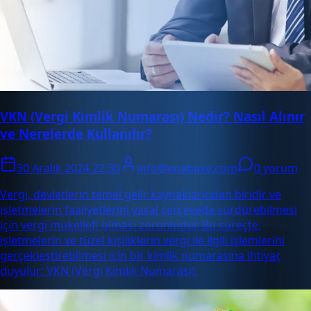
VKN (Vergi Kimlik Numarası) Nedir? Nasıl Alınır
ve Nerelerde Kullanılır?
30 Aralık 2024 22:30
info@enabase.com
0 yorum
Vergi, devletlerin temel gelir kaynaklarından biridir ve
işletmelerin faaliyetlerini yasal çerçevede sürdürebilmesi
için vergi mükellefi olması zorunludur. Bu süreçte,
işletmelerin ve tüzel kişiliklerin vergi ile ilgili işlemlerini
gerçekleştirebilmesi için bir kimlik numarasına ihtiyaç
duyulur: VKN (Vergi Kimlik Numarası).