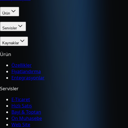
Ürün
Servisler
Kaynaklar
Ürün
Özellikler
Fiyatlandırma
Entegrasyonlar
Servisler
E-Ticaret
Hızlı Satış
Bayi & Toptan
Ön Muhasebe
Web Site