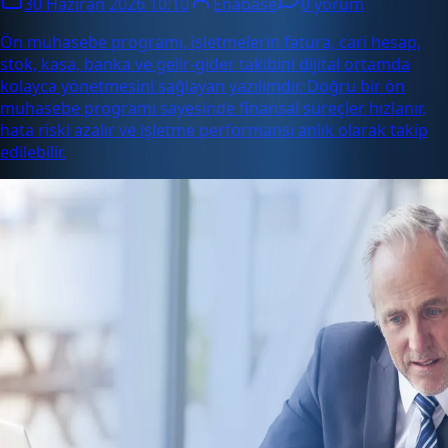
30 Haziran 2026 10:10
Enabase
0 yorum
Ön muhasebe programı, işletmelerin fatura, cari hesap,
stok, kasa, banka ve gelir-gider takibini dijital ortamda
kolayca yönetmesini sağlayan yazılımdır. Doğru bir ön
muhasebe programı sayesinde finansal süreçler hızlanır,
hata riski azalır ve işletme performansı anlık olarak takip
edilebilir.