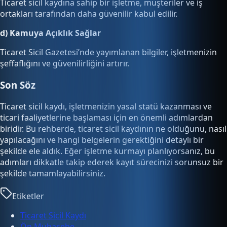
Ticaret sicil kaydına sahip bir işletme, müşteriler ve iş
ortakları tarafından daha güvenilir kabul edilir.
d) Kamuya Açıklık Sağlar
Ticaret Sicil Gazetesi’nde yayımlanan bilgiler, işletmenizin
şeffaflığını ve güvenilirliğini artırır.
Son Söz
Ticaret sicil kaydı, işletmenizin yasal statü kazanması ve
ticari faaliyetlerine başlaması için en önemli adımlardan
biridir. Bu rehberde, ticaret sicil kaydının ne olduğunu, nasıl
yapılacağını ve hangi belgelerin gerektiğini detaylı bir
şekilde ele aldık. Eğer işletme kurmayı planlıyorsanız, bu
adımları dikkatle takip ederek kayıt sürecinizi sorunsuz bir
şekilde tamamlayabilirsiniz.
Etiketler
Ticaret Sicil Kaydı
Ön Muhasebe