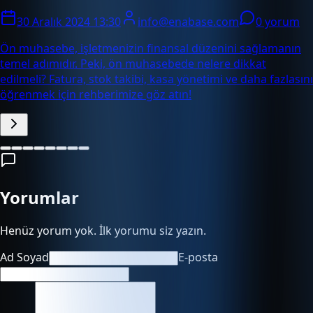
30 Aralık 2024 13:30
info@enabase.com
0 yorum
Ön muhasebe, işletmenizin finansal düzenini sağlamanın
temel adımıdır. Peki, ön muhasebede nelere dikkat
edilmeli? Fatura, stok takibi, kasa yönetimi ve daha fazlasını
öğrenmek için rehberimize göz atın!
Yorumlar
Henüz yorum yok. İlk yorumu siz yazın.
Ad Soyad
E-posta