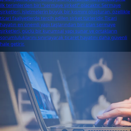
ilk terimlerden biri “sermaye şirketi” olacaktır. Sermaye
şirketleri, işletmelerin büyük bir kısmını oluşturan, özellikle
ticari faaliyetlerde tercih edilen şirket türleridir. Ticari
hayatın en önemli yapı taşlarından biri olan sermaye
şirketleri, güçlü bir kurumsal yapı sunar ve ortakların
sorumluluklarını sınırlayarak ticaret hayatını daha güvenli
hale getirir.