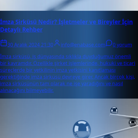
İmza Sirküsü Nedir? İşletmeler ve Bireyler İçin
Detaylı Rehber
30 Aralık 2024 21:30
info@enabase.com
0 yorum
İmza sirküsü, iş dünyasında sıklıkla duyduğumuz önemli
bir kavramdır. Özellikle şirket işlemlerinde, hukuki ve ticari
süreçlerde bir yetkilinin imza yetkisini kanıtlaması
gerektiğinde imza sirküsü devreye girer. Ancak birçok kişi,
imza sirküsünün tam olarak ne işe yaradığını ve nasıl
alınacağını bilmeyebilir.