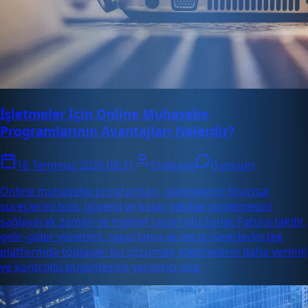
İşletmeler İçin Online Muhasebe
Programlarının Avantajları Nelerdir?
16 Temmuz 2026 08:31
Enabase
0 yorum
Online muhasebe programları, işletmelerin finansal
süreçlerini hızlı, güvenli ve kolay şekilde yönetmesini
sağlayarak zaman ve maliyet tasarrufu sunar. Fatura takibi,
gelir-gider yönetimi, raporlama ve vergi süreçlerini tek
platformda toplayan bu çözümler, işletmelerin daha verimli
ve kontrollü büyümesine yardımcı olur.