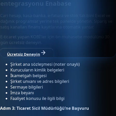
entegrasyonu Enabase
Cari hesap, kasa-banka, e-fatura ve stok takibini Excel ve
dağınık programlar yerine tek panelde yönetin. Sipariş ve
satış kanalları finans kayıtlarına otomatik yansır.
E-ticaret yapan KOBİ'ler için ön muhasebe modülünü 30
gün ücretsiz deneyin.
Ücretsiz Deneyin
Şirket ana sözleşmesi (noter onaylı)
Kurucuların kimlik belgeleri
İkametgah belgesi
Şirket unvanı ve adres bilgileri
Sermaye bilgileri
İmza beyanı
Faaliyet konusu ile ilgili bilgi
Adım 3: Ticaret Sicil Müdürlüğü’ne Başvuru