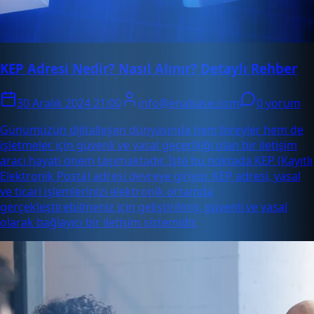
KEP Adresi Nedir? Nasıl Alınır? Detaylı Rehber
30 Aralık 2024 21:00
info@enabase.com
0 yorum
Günümüzün dijitalleşen dünyasında hem bireyler hem de
işletmeler için güvenli ve yasal geçerliliği olan bir iletişim
aracı hayati önem taşımaktadır. İşte bu noktada KEP (Kayıtlı
Elektronik Posta) adresi devreye giriyor. KEP adresi, yasal
ve ticari işlemlerinizi elektronik ortamda
gerçekleştirebilmeniz için geliştirilmiş, güvenli ve yasal
olarak bağlayıcı bir iletişim sistemidir.