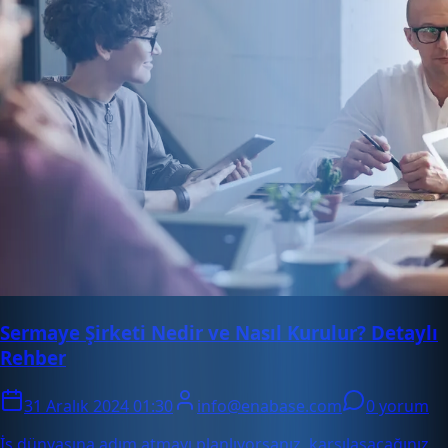
Sermaye Şirketi Nedir ve Nasıl Kurulur? Detaylı
Rehber
31 Aralık 2024 01:30
info@enabase.com
0 yorum
İş dünyasına adım atmayı planlıyorsanız, karşılaşacağınız