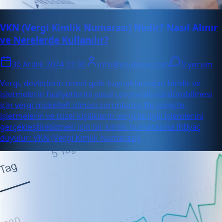
VKN (Vergi Kimlik Numarası) Nedir? Nasıl Alınır
ve Nerelerde Kullanılır?
30 Aralık 2024 22:30
info@enabase.com
0 yorum
Vergi, devletlerin temel gelir kaynaklarından biridir ve
işletmelerin faaliyetlerini yasal çerçevede sürdürebilmesi
için vergi mükellefi olması zorunludur. Bu süreçte,
işletmelerin ve tüzel kişiliklerin vergi ile ilgili işlemlerini
gerçekleştirebilmesi için bir kimlik numarasına ihtiyaç
duyulur: VKN (Vergi Kimlik Numarası).