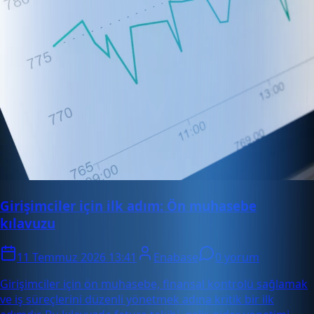
Girişimciler için ilk adım: Ön muhasebe
kılavuzu
11 Temmuz 2026 13:41
Enabase
0 yorum
Girişimciler için ön muhasebe, finansal kontrolü sağlamak
ve iş süreçlerini düzenli yönetmek adına kritik bir ilk