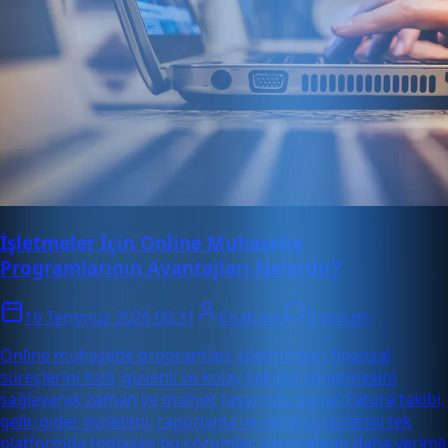
İşletmeler İçin Online Muhasebe
Programlarının Avantajları Nelerdir?
16 Temmuz 2026 08:31
Enabase
0 yorum
Online muhasebe programları, işletmelerin finansal
süreçlerini hızlı, güvenli ve kolay şekilde yönetmesini
sağlayarak zaman ve maliyet tasarrufu sunar. Fatura takibi,
gelir-gider yönetimi, raporlama ve vergi süreçlerini tek
platformda toplayan bu çözümler, işletmelerin daha verimli