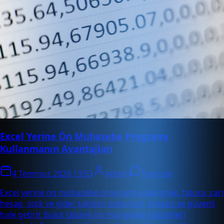
Excel Yerine Ön Muhasebe Programı
Kullanmanın Avantajları
4 Temmuz 2026 13:53
Admin
0 yorum
Excel yerine ön muhasebe programı kullanmak, fatura, cari
hesap, stok ve gider takibini daha hızlı, hatasız ve güvenli
hale getirir. Bulut tabanlı ön muhasebe çözümleri