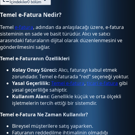
İçindekiler
0
bölüm
Temel e-Fatura Nedir?
Temel
e-fatura
, adından da anlaşılacağı üzere, e-fatura
sisteminin en sade ve basit türüdür. Alıcı ve satıcı
arasındaki faturaların dijital olarak düzenlenmesini ve
gönderilmesini sağlar.
Temel e-Faturanın Özellikleri
Kolay Onay Süreci:
Alıcı, faturayı kabul etmek
zorundadır. Temel e-faturada “red” seçeneği yoktur.
Yasal Geçerlilik:
Temel e-fatura
,
ticari e-fatura
gibi
yasal geçerliliğe sahiptir.
Kullanım Alanı:
Genellikle küçük ve orta ölçekli
işletmelerin tercih ettiği bir sistemdir.
Temel e-Fatura Ne Zaman Kullanılır?
Bireysel müşterilere satış yaparken.
Faturanın reddedilme ihtimalinin olmadığı