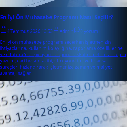
En İyi Ön Muhasebe Programı Nasıl Seçilir?
4 Temmuz 2026 13:53
Admin
0 yorum
En iyi ön muhasebe programı seçerken işletmenizin
ihtiyaçlarına, kullanım kolaylığına, raporlama özelliklerine
ve e-fatura/e-arşiv uyumluluğuna dikkat etmelisiniz. Doğru
yazılım, cari hesap takibi, stok yönetimi ve finansal
süreçleri hızlandırarak işletmenize zaman ve maliyet
avantajı sağlar.