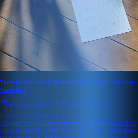
Temel e-Fatura ve Ticari e-Fatura Nedir, Farkları
Nelerdir?
16 Temmuz 2026 08:33
Enabase
0 yorum
Temel e-Fatura ve Ticari e-Fatura, elektronik fatura
süreçlerinde farklı onay ve itiraz mekanizmalarına sahip iki
fatura türüdür. Bu yazıda, Temel e-Fatura ile Ticari e-Fatura
arasındaki farkları, kullanım alanlarını ve işletmeniz için