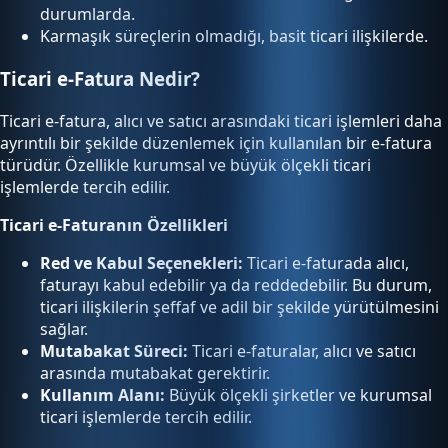
durumlarda.
Karmaşık süreçlerin olmadığı, basit ticari ilişkilerde.
Ticari e-Fatura Nedir?
Ticari e-fatura, alıcı ve satıcı arasındaki ticari işlemleri daha
ayrıntılı bir şekilde düzenlemek için kullanılan bir e-fatura
türüdür. Özellikle kurumsal ve büyük ölçekli ticari
işlemlerde tercih edilir.
Ticari e-Faturanın Özellikleri
Red ve Kabul Seçenekleri:
Ticari e-faturada alıcı,
faturayı kabul edebilir ya da reddedebilir. Bu durum,
ticari ilişkilerin şeffaf ve adil bir şekilde yürütülmesini
sağlar.
Mutabakat Süreci:
Ticari e-faturalar, alıcı ve satıcı
arasında mutabakat gerektirir.
Kullanım Alanı:
Büyük ölçekli şirketler ve kurumsal
ticari işlemlerde tercih edilir.