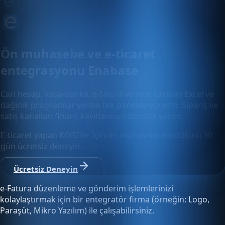
Ön muhasebe ve e-ticaret
entegrasyonu Enabase
Cari hesap, kasa-banka, e-fatura ve stok takibini Excel ve
dağınık programlar yerine tek panelde yönetin. Sipariş ve
satış kanalları finans kayıtlarına otomatik yansır.
E-ticaret yapan KOBİ'ler için ön muhasebe modülünü 30
gün ücretsiz deneyin.
Ücretsiz Deneyin
e-Fatura düzenleme ve gönderim işlemlerinizi
kolaylaştırmak için bir entegratör firma (örneğin: Logo,
Paraşüt, Mikro Yazılım) ile çalışabilirsiniz.