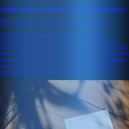
Temel ve Ticari e-Fatura Arasındaki Fark Nedir?
14 Temmuz 2026 10:10
Enabase
0 yorum
Temel ve ticari e-Fatura arasındaki fark, e-Fatura
düzenlenirken seçilen senaryodan kaynaklanır. Her iki
fatura türü de Gelir İdaresi Başkanlığı sistemleri üzerinden
iletilen, hukuki geçerliliği olan elektronik faturalardır. Ancak
alıcının faturaya sistem üzerinden yanıt verip verememesi,
reddetme süreci, operasyonel kontrol ve ticari işleyiş
açısından önemli farklılıklar bulunur.