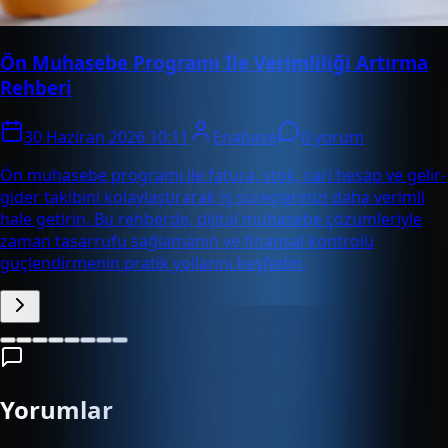
Ön Muhasebe Programı İle Verimliliği Artırma
Rehberi
30 Haziran 2026 10:11
Enabase
0 yorum
Ön muhasebe programı ile fatura, stok, cari hesap ve gelir-
gider takibini kolaylaştırarak iş süreçlerinizi daha verimli
hale getirin. Bu rehberde, dijital muhasebe çözümleriyle
zaman tasarrufu sağlamanın ve finansal kontrolü
güçlendirmenin pratik yollarını keşfedin.
Yorumlar