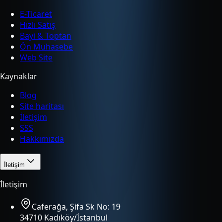
E-Ticaret
Hızlı Satış
Bayi & Toptan
Ön Muhasebe
Web Site
Kaynaklar
Blog
Site haritası
İletişim
SSS
Hakkımızda
İletişim
İletişim
Caferağa, Şifa Sk No: 19
34710 Kadıköy/İstanbul