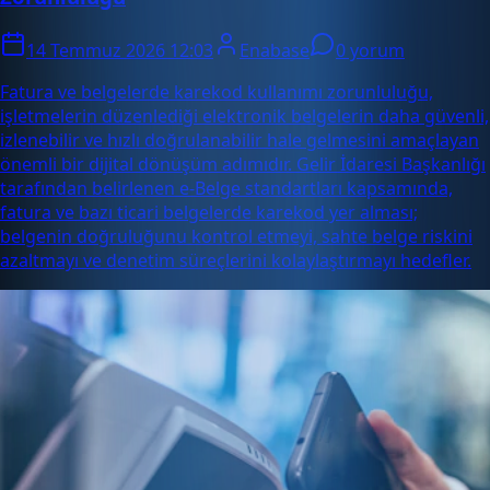
14 Temmuz 2026 12:03
Enabase
0 yorum
Fatura ve belgelerde karekod kullanımı zorunluluğu,
işletmelerin düzenlediği elektronik belgelerin daha güvenli,
izlenebilir ve hızlı doğrulanabilir hale gelmesini amaçlayan
önemli bir dijital dönüşüm adımıdır. Gelir İdaresi Başkanlığı
tarafından belirlenen e-Belge standartları kapsamında,
fatura ve bazı ticari belgelerde karekod yer alması;
belgenin doğruluğunu kontrol etmeyi, sahte belge riskini
azaltmayı ve denetim süreçlerini kolaylaştırmayı hedefler.