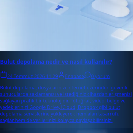
Bulut depolama nedir ve nasıl kullanılır?
24 Temmuz 2026 11:29
Enabase
0 yorum
Bulut depolama, dosyalarınızı internet üzerinden güvenli
sunucularda saklamanızı ve istediğiniz cihazdan erişmenizi
sağlayan pratik bir teknolojidir. Fotoğraf, video, belge ve
yedeklerinizi Google Drive, iCloud, Dropbox gibi bulut
depolama servislerine yükleyerek hem alan tasarrufu
sağlar hem de verilerinizi kolayca paylaşabilirsiniz.