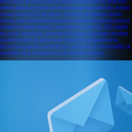
blog yazısı, en iyi kurumsal e-posta hizmetlerini seçerken
nelere dikkat etmeniz gerektiğine dair kapsamlı bir rehber
sunar. Güçlü bir IT alt yapısı, güvenlik ve kullanıcı dostu
arayüz gibi özelliklerle donatılmış doğru kurumsal e-posta
sistemine sahip olmanın avantajlarını öğrenin. SEO odaklı
bu içerik sayesinde, işletmenizin dijital dünyadaki varlığını
güçlendirebilir ve daha fazla müşteriye ulaşabilirsiniz.
Kurumsal e-posta çözümlerinin sağladığı profesyonellik ve
verimlilik ile iş süreçlerinizi üst seviyeye taşıyın.