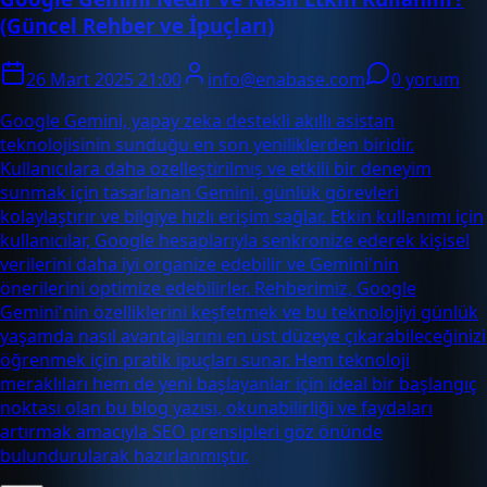
(Güncel Rehber ve İpuçları)
26 Mart 2025 21:00
info@enabase.com
0 yorum
Google Gemini, yapay zeka destekli akıllı asistan
teknolojisinin sunduğu en son yeniliklerden biridir.
Kullanıcılara daha özelleştirilmiş ve etkili bir deneyim
sunmak için tasarlanan Gemini, günlük görevleri
kolaylaştırır ve bilgiye hızlı erişim sağlar. Etkin kullanımı için
kullanıcılar, Google hesaplarıyla senkronize ederek kişisel
verilerini daha iyi organize edebilir ve Gemini'nin
önerilerini optimize edebilirler. Rehberimiz, Google
Gemini'nin özelliklerini keşfetmek ve bu teknolojiyi günlük
yaşamda nasıl avantajlarını en üst düzeye çıkarabileceğinizi
öğrenmek için pratik ipuçları sunar. Hem teknoloji
meraklıları hem de yeni başlayanlar için ideal bir başlangıç
noktası olan bu blog yazısı, okunabilirliği ve faydaları
artırmak amacıyla SEO prensipleri göz önünde
bulundurularak hazırlanmıştır.