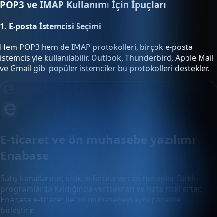
POP3 ve IMAP Kullanımı İçin İpuçları
1.
E-posta İstemcisi Seçimi
Hem POP3 hem de IMAP protokolleri, birçok e-posta
istemcisiyle kullanılabilir. Outlook, Thunderbird, Apple Mail
ve Gmail gibi popüler istemciler bu protokolleri destekler.
E-ticaret ve ön muhasebe yazılımı
Enabase
Satış kanallarınız, stok, e-fatura ve cari hesaplar farklı
programlarda kaldığında veri tekrarı ve hata riski artar.
Enabase e-ticaret ile ön muhasebeyi aynı panelde
birleştirir.