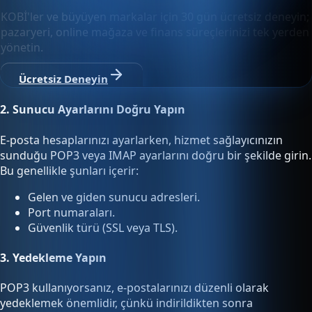
KOBİ'ler ve büyüyen markalar için 30 gün ücretsiz deneyin;
pazaryeri, online mağaza ve finans süreçlerinizi tek yerden
yönetin.
Ücretsiz Deneyin
2.
Sunucu Ayarlarını Doğru Yapın
E-posta hesaplarınızı ayarlarken, hizmet sağlayıcınızın
sunduğu POP3 veya IMAP ayarlarını doğru bir şekilde girin.
Bu genellikle şunları içerir:
Gelen ve giden sunucu adresleri.
Port numaraları.
Güvenlik türü (SSL veya TLS).
3.
Yedekleme Yapın
POP3 kullanıyorsanız, e-postalarınızı düzenli olarak
yedeklemek önemlidir, çünkü indirildikten sonra