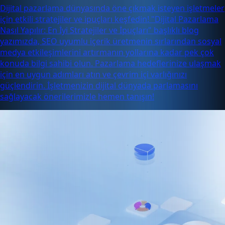
Dijital pazarlama dünyasında öne çıkmak isteyen işletmeler
için etkili stratejiler ve ipuçları keşfedin! "Dijital Pazarlama
Nasıl Yapılır: En İyi Stratejiler ve İpuçları" başlıklı blog
yazımızda, SEO uyumlu içerik üretmenin sırlarından sosyal
medya etkileşimlerini artırmanın yollarına kadar pek çok
konuda bilgi sahibi olun. Pazarlama hedeflerinize ulaşmak
için en uygun adımları atın ve çevrim içi varlığınızı
güçlendirin. İşletmenizin dijital dünyada parlamasını
sağlayacak önerilerimizle hemen tanışın!