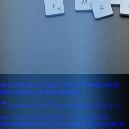
En İyi Kurumsal E-posta Rehberi: Nedir, Nasıl
Sahip Olunur ve Neler Sağlar?
25 Mart 2025 17:01
info@enabase.com
0 yorum
Kurumsal e-posta, işletmelerin profesyonel iletişim
ihtiyaçlarını karşılamak için kullanılan güçlü bir araçtır. Bu