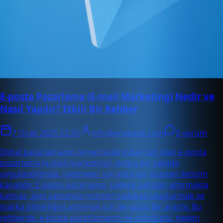
E-posta Pazarlama (E-mail Marketing) Nedir ve
Nasıl Yapılır? Etkili Bir Rehber
7 Ocak 2025 23:30
info@enabase.com
0 yorum
Dijital pazarlamanın temel taşlarından biri olan e-posta
pazarlama (e-mail marketing), doğru bir şekilde
uygulandığında, işletmeler için etkili bir müşteri iletişim
kanalıdır. E-posta pazarlama, sadece satışları artırmakla
kalmaz, aynı zamanda müşteri sadakati oluşturmak ve
marka bilinirliğini artırmak için de güçlü bir araçtır. Bu
rehberde, e-posta pazarlamanın ne olduğunu, neden