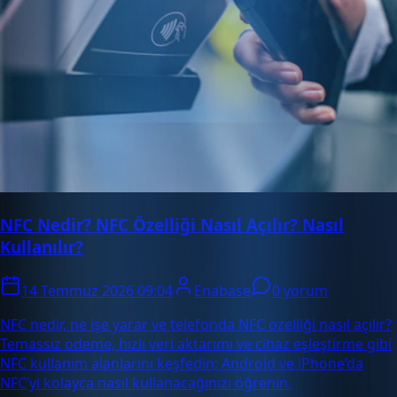
NFC Nedir? NFC Özelliği Nasıl Açılır? Nasıl
Kullanılır?
14 Temmuz 2026 09:04
Enabase
0 yorum
NFC nedir, ne işe yarar ve telefonda NFC özelliği nasıl açılır?
Temassız ödeme, hızlı veri aktarımı ve cihaz eşleştirme gibi
NFC kullanım alanlarını keşfedin; Android ve iPhone’da
NFC’yi kolayca nasıl kullanacağınızı öğrenin.