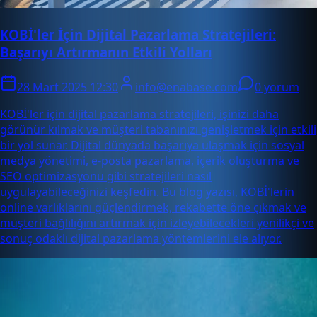
KOBİ'ler İçin Dijital Pazarlama Stratejileri:
Başarıyı Artırmanın Etkili Yolları
28 Mart 2025 12:30
info@enabase.com
0 yorum
KOBİ'ler için dijital pazarlama stratejileri, işinizi daha
görünür kılmak ve müşteri tabanınızı genişletmek için etkili
bir yol sunar. Dijital dünyada başarıya ulaşmak için sosyal
medya yönetimi, e-posta pazarlama, içerik oluşturma ve
SEO optimizasyonu gibi stratejileri nasıl
uygulayabileceğinizi keşfedin. Bu blog yazısı, KOBİ'lerin
online varlıklarını güçlendirmek, rekabette öne çıkmak ve
müşteri bağlılığını artırmak için izleyebilecekleri yenilikçi ve
sonuç odaklı dijital pazarlama yöntemlerini ele alıyor.