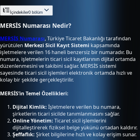
İçindekiler
0
bölüm
MERSİS Numarası Nedir?
MERSİS Numarası
, Türkiye Ticaret Bakanlığı tarafından
yürütülen
Merkezi Sicil Kayıt Sistemi
kapsamında
işletmelere verilen 16 haneli benzersiz bir numaradır. Bu
numara, işletmelerin ticari sicil kayıtlarının dijital ortamda
düzenlenmesini ve takibini sağlar. MERSİS sistemi
sayesinde ticari sicil işlemleri elektronik ortamda hızlı ve
kolay bir şekilde gerçekleştirilir.
MERSİS’in Temel Özellikleri:
Dijital Kimlik:
İşletmelere verilen bu numara,
şirketlerin ticari sicilde tanımlanmasını sağlar.
Online Yönetim:
Ticaret sicil işlemlerini
dijitalleştirerek fiziksel belge yükünü ortadan kaldırır.
Şeffaflık:
Şirket bilgilerine hızlı ve kolay erişim sunar.