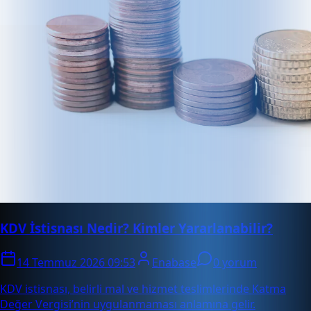
KDV İstisnası Nedir? Kimler Yararlanabilir?
14 Temmuz 2026 09:53
Enabase
0 yorum
KDV istisnası, belirli mal ve hizmet teslimlerinde Katma
Değer Vergisi’nin uygulanmaması anlamına gelir.