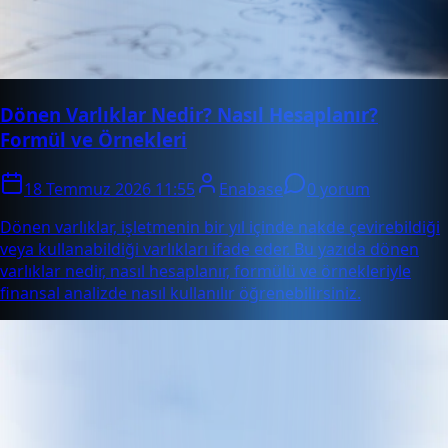
Dönen Varlıklar Nedir? Nasıl Hesaplanır?
Formül ve Örnekleri
18 Temmuz 2026 11:55
Enabase
0 yorum
Dönen varlıklar, işletmenin bir yıl içinde nakde çevirebildiği
veya kullanabildiği varlıkları ifade eder. Bu yazıda dönen
varlıklar nedir, nasıl hesaplanır, formülü ve örnekleriyle
finansal analizde nasıl kullanılır öğrenebilirsiniz.