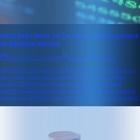
NACE Kodu Nedir, Ne İşe Yarar? 2026 Sorgulama
ve Öğrenme Rehberi
16 Temmuz 2026 09:00
Enabase
0 yorum
NACE kodu, işletmelerin faaliyet alanlarını sınıflandıran ve
vergi, SGK, teşvik gibi süreçlerde kullanılan önemli bir
koddur. 2026’da NACE kodu sorgulama, öğrenme ve
değiştirme adımlarını merak ediyorsanız, güncel rehberle
işletmenize ait doğru faaliyet kodunu kolayca bulabilirsiniz.