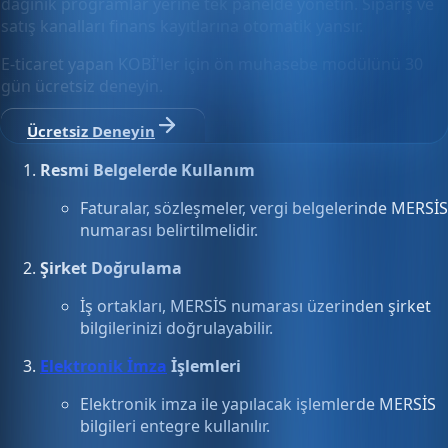
dağınık programlar yerine tek panelde yönetin. Sipariş ve
satış kanalları finans kayıtlarına otomatik yansır.
E-ticaret yapan KOBİ'ler için ön muhasebe modülünü 30
gün ücretsiz deneyin.
Ücretsiz Deneyin
Resmi Belgelerde Kullanım
Faturalar, sözleşmeler, vergi belgelerinde MERSİS
numarası belirtilmelidir.
Şirket Doğrulama
İş ortakları, MERSİS numarası üzerinden şirket
bilgilerinizi doğrulayabilir.
Elektronik İmza
İşlemleri
Elektronik imza ile yapılacak işlemlerde MERSİS
bilgileri entegre kullanılır.