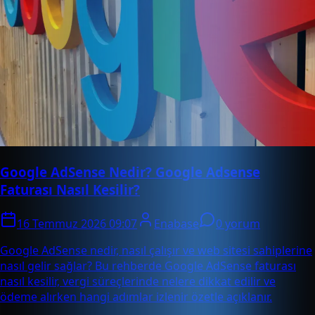
Google AdSense Nedir? Google Adsense
Faturası Nasıl Kesilir?
16 Temmuz 2026 09:07
Enabase
0 yorum
Google AdSense nedir, nasıl çalışır ve web sitesi sahiplerine
nasıl gelir sağlar? Bu rehberde Google AdSense faturası
nasıl kesilir, vergi süreçlerinde nelere dikkat edilir ve
ödeme alırken hangi adımlar izlenir özetle açıklanır.