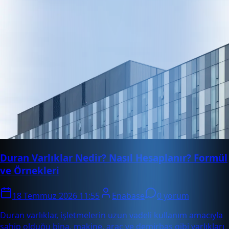
Duran Varlıklar Nedir? Nasıl Hesaplanır? Formül
ve Örnekleri
18 Temmuz 2026 11:55
Enabase
0 yorum
Duran varlıklar, işletmelerin uzun vadeli kullanım amacıyla
sahip olduğu bina, makine, araç ve demirbaş gibi varlıkları