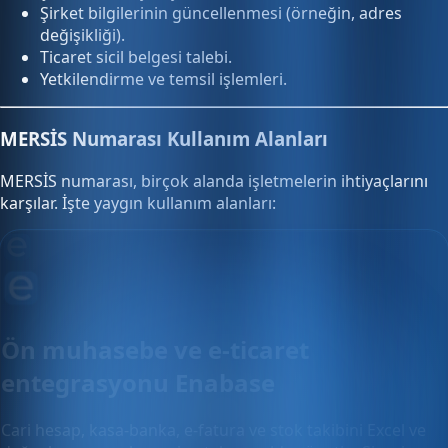
Şirket bilgilerinin güncellenmesi (örneğin, adres
değişikliği).
Ticaret sicil belgesi talebi.
Yetkilendirme ve temsil işlemleri.
MERSİS Numarası Kullanım Alanları
MERSİS numarası, birçok alanda işletmelerin ihtiyaçlarını
karşılar. İşte yaygın kullanım alanları:
Ön muhasebe ve e-ticaret
entegrasyonu Enabase
Cari hesap, kasa-banka, e-fatura ve stok takibini Excel ve