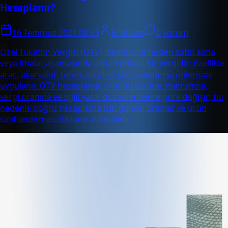
Hesaplanır?
16 Temmuz 2026 08:59
Enabase
0 yorum
Özel Tüketim Vergisi (ÖTV), belirli ürünlerden satın alma
veya ithalat aşamasında alınan dolaylı bir vergidir; özellikle
araç, akaryakıt, tütün, alkol ve lüks tüketim ürünlerinde
uygulanır. ÖTV hesaplama, ürünün türüne, matrahına,
vergi oranına ve ilgili yasal düzenlemelere göre değişir; bu
nedenle doğru hesaplama için güncel oranlar ve ürün
sınıflandırması dikkate alınmalıdır.