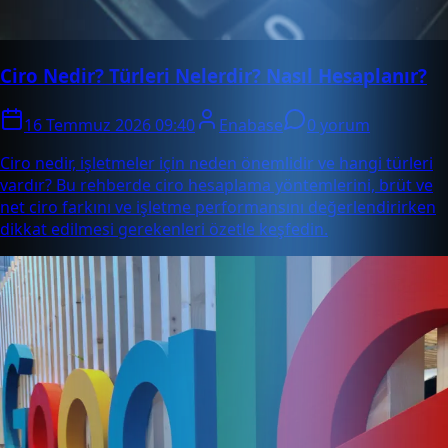
Ciro Nedir? Türleri Nelerdir? Nasıl Hesaplanır?
16 Temmuz 2026 09:40
Enabase
0 yorum
Ciro nedir, işletmeler için neden önemlidir ve hangi türleri
vardır? Bu rehberde ciro hesaplama yöntemlerini, brüt ve
net ciro farkını ve işletme performansını değerlendirirken
dikkat edilmesi gerekenleri özetle keşfedin.