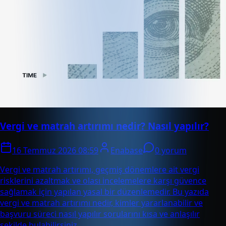
Vergi ve matrah artırımı nedir? Nasıl yapılır?
16 Temmuz 2026 08:59
Enabase
0 yorum
Vergi ve matrah artırımı, geçmiş dönemlere ait vergi
risklerini azaltmak ve olası incelemelere karşı güvence
sağlamak için yapılan yasal bir düzenlemedir. Bu yazıda
vergi ve matrah artırımı nedir, kimler yararlanabilir ve
başvuru süreci nasıl yapılır sorularını kısa ve anlaşılır
şekilde bulabilirsiniz.