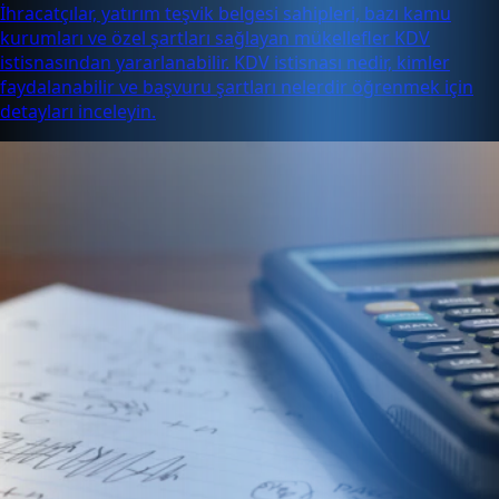
İhracatçılar, yatırım teşvik belgesi sahipleri, bazı kamu
kurumları ve özel şartları sağlayan mükellefler KDV
istisnasından yararlanabilir. KDV istisnası nedir, kimler
faydalanabilir ve başvuru şartları nelerdir öğrenmek için
detayları inceleyin.