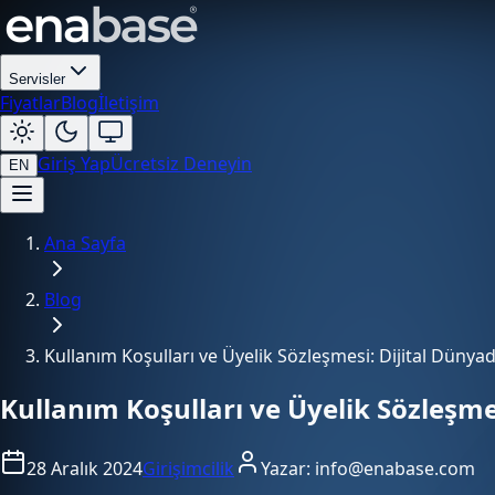
Servisler
Fiyatlar
Blog
İletişim
Giriş Yap
Ücretsiz Deneyin
EN
Ana Sayfa
Blog
Kullanım Koşulları ve Üyelik Sözleşmesi: Dijital Düny
Kullanım Koşulları ve Üyelik Sözleşm
28 Aralık 2024
Girişimcilik
Yazar:
info@enabase.com