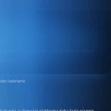
e-ticaret ile ön muhasebeyi aynı panelde birleştirir.
yönetin.
ri belirlenir.
unduğunda, kullanıcılar platforma daha fazla güvenir.