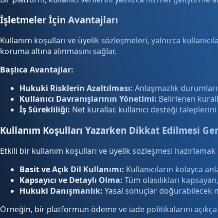
İşletmeler İçin Avantajları
Kullanım koşulları ve üyelik sözleşmeleri, yalnızca kullanıcıla
koruma altına alınmasını sağlar.
Başlıca Avantajlar:
Hukuki Risklerin Azaltılması:
Anlaşmazlık durumları
Kullanıcı Davranışlarının Yönetimi:
Belirlenen kurall
İş Sürekliliği:
Net kurallar, kullanıcı desteği taleplerini
Kullanım Koşulları Yazarken Dikkat Edilmesi Ge
Etkili bir kullanım koşulları ve üyelik sözleşmesi hazırlamak 
Basit ve Açık Dil Kullanımı:
Kullanıcıların kolayca anla
Kapsayıcı ve Detaylı Olma:
Tüm olasılıkları kapsayan,
Hukuki Danışmanlık:
Yasal sonuçlar doğurabilecek m
Örneğin, bir platformun ödeme ve iade politikalarını açıkça bel