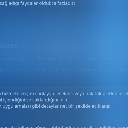
 sağladığı faydalar oldukça fazladır:
abase
gramlarda kaldığında veri tekrarı ve hata riski artar. Enabase 
pazaryeri, online mağaza ve finans süreçlerinizi tek yerden 
hizmete erişim sağlayabilecekleri veya hak talep edebilecekle
l işlendiğini ve saklandığını bilir.
 uygulamaları gibi detaylar net bir şekilde açıklanır.
 amacıyla kullanacağını taahhüt eden bir gizlilik politikası s