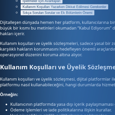
İşletmeler İçin Avantajları
Kullanım Koşulları Yazarken Dikkat Edilmesi Gerekenler
Sıkça Sorulan Sorular ve Ek Bölümlerin Önemi
Dijitalleşen dünyada hemen her platform, kullanıcılarına bi
büyük bir kısmı bu metinleri okumadan “Kabul Ediyorum” düğ
hakları içerir.
Kullanım koşulları ve üyelik sözleşmeleri, sadece yasal bir 
karşılıklı hakların korunmasını hedefleyen önemli araçlardır
operasyonel düzenini koruma altına alıyor.
Kullanım Koşulları ve Üyelik Sözleşme
Kullanım koşulları ve üyelik sözleşmesi, dijital platformlar i
platformu nasıl kullanabileceğini, hangi durumlarda hizmete
Örneğin:
Kullanıcının platformda yasa dışı içerik paylaşmaması 
Ödeme işlemleri ve iade politikalarına ilişkin kurallar.