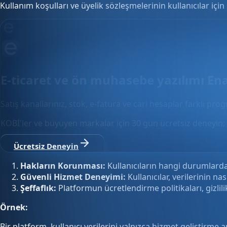
Kullanım koşulları ve üyelik sözleşmelerinin kullanıcılar için
E-ticaret ve ön muhasebe yazılımı En
Satış kanallarınız, stok, e-fatura ve cari hesaplar farklı pro
KOBİ'ler ve büyüyen markalar için 30 gün ücretsiz deneyin; 
Ücretsiz Deneyin
Hakların Korunması:
Kullanıcıların hangi durumlarda 
Güvenli Hizmet Deneyimi:
Kullanıcılar, verilerinin nası
Şeffaflık:
Platformun ücretlendirme politikaları, gizlilik
Örnek:
Bir platform, kullanıcı verilerini yalnızca hizmet geliştirme