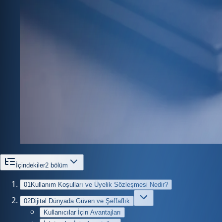
İçindekiler
2
bölüm
01
Kullanım Koşulları ve Üyelik Sözleşmesi Nedir?
02
Dijital Dünyada Güven ve Şeffaflık
Kullanıcılar İçin Avantajları