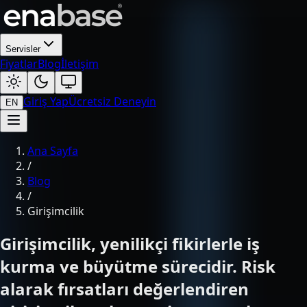
Servisler
Fiyatlar
Blog
İletişim
Giriş Yap
Ücretsiz Deneyin
EN
Ana Sayfa
/
Blog
/
Girişimcilik
Girişimcilik, yenilikçi fikirlerle iş
kurma ve büyütme sürecidir. Risk
alarak fırsatları değerlendiren