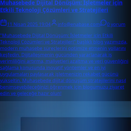
Muhasebede Dijital Dönüşüm: İşletmeler için
Etkili Teknoloji Çözümleri ve Stratejileri
11 Nisan 2025 19:04
info@enabase.com
0 yorum
"Muhasebede Dijital Dönüşüm: İşletmeler için Etkili
Teknoloji Çözümleri ve Stratejileri" başlıklı blog yazımızda,
modern muhasebe süreçlerini optimize etmenin yollarını
keşfedin. Dijitalleşmenin gücünden yararlanarak iş
verimliliğini artırma, maliyetleri azaltma ve veri güvenliğini
sağlama konusunda inovatif yöntemler ve en iyi
uygulamaları paylaşarak işletmenizin rekabet gücünü
yükseltin. Muhasebede dijital dönüşüm stratejilerini nasıl
benimseyebileceğinizi öğrenmek için blogumuzu ziyaret
edin ve geleceğe hazır olun!