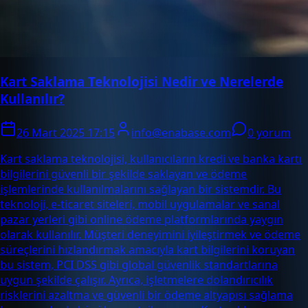
Kart Saklama Teknolojisi Nedir ve Nerelerde
Kullanılır?
26 Mart 2025 17:15
info@enabase.com
0 yorum
Kart saklama teknolojisi, kullanıcıların kredi ve banka kartı
bilgilerini güvenli bir şekilde saklayan ve ödeme
işlemlerinde kullanılmalarını sağlayan bir sistemdir. Bu
teknoloji, e-ticaret siteleri, mobil uygulamalar ve sanal
pazar yerleri gibi online ödeme platformlarında yaygın
olarak kullanılır. Müşteri deneyimini iyileştirmek ve ödeme
süreçlerini hızlandırmak amacıyla kart bilgilerini koruyan
bu sistem, PCI DSS gibi global güvenlik standartlarına
uygun şekilde çalışır. Ayrıca, işletmelere dolandırıcılık
risklerini azaltma ve güvenli bir ödeme altyapısı sağlama