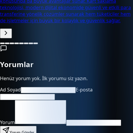
konusunda da büyük avantajlar sunar. Kart saklama
teknolojisi, modern dijital ekonomide güvenli ve etkili para
transferine yönelik çözümler sunarak hem tüketiciler hem
de işletmeler için büyük bir kolaylık ve güvenlik sağlar.
Yorumlar
Henüz yorum yok. İlk yorumu siz yazın.
Ad Soyad
E-posta
Yorum
Yorum Gönder