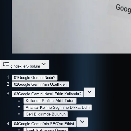
İçindekiler
6
bölüm
01
Google Gemini Nedir?
02
Google Gemini'nin Özellikleri
03
Google Gemini Nasıl Etkin Kullanılır?
Kullanıcı Profilini Aktif Tutun
Anahtar Kelime Seçimine Dikkat Edin
Geri Bildirimde Bulunun
04
Google Gemini'nin SEO’ya Etkisi
İçerik Kalitesinin Önemi