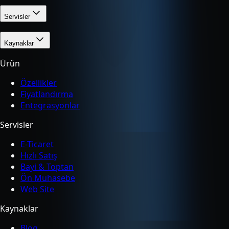
Servisler
Kaynaklar
Ürün
Özellikler
Fiyatlandırma
Entegrasyonlar
Servisler
E-Ticaret
Hızlı Satış
Bayi & Toptan
Ön Muhasebe
Web Site
Kaynaklar
Blog