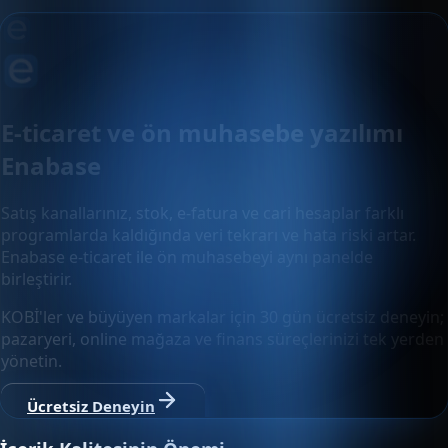
E-ticaret ve ön muhasebe yazılımı
Enabase
Satış kanallarınız, stok, e-fatura ve cari hesaplar farklı
programlarda kaldığında veri tekrarı ve hata riski artar.
Enabase e-ticaret ile ön muhasebeyi aynı panelde
birleştirir.
KOBİ'ler ve büyüyen markalar için 30 gün ücretsiz deneyin;
pazaryeri, online mağaza ve finans süreçlerinizi tek yerden
yönetin.
Ücretsiz Deneyin