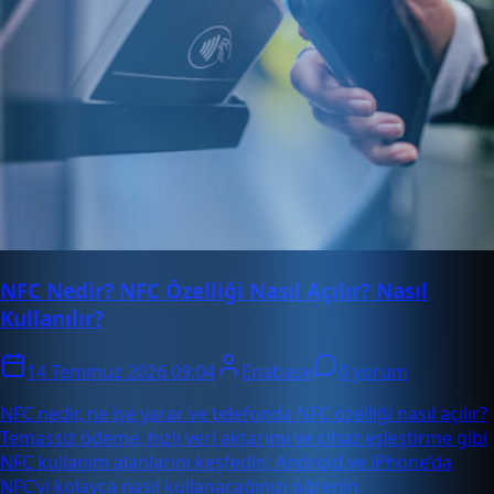
NFC Nedir? NFC Özelliği Nasıl Açılır? Nasıl
Kullanılır?
14 Temmuz 2026 09:04
Enabase
0 yorum
NFC nedir, ne işe yarar ve telefonda NFC özelliği nasıl açılır?
Temassız ödeme, hızlı veri aktarımı ve cihaz eşleştirme gibi
NFC kullanım alanlarını keşfedin; Android ve iPhone’da
NFC’yi kolayca nasıl kullanacağınızı öğrenin.