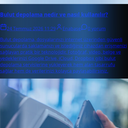
Bulut depolama nedir ve nasıl kullanılır?
24 Temmuz 2026 11:29
Enabase
0 yorum
Bulut depolama, dosyalarınızı internet üzerinden güvenli
sunucularda saklamanızı ve istediğiniz cihazdan erişmenizi
sağlayan pratik bir teknolojidir. Fotoğraf, video, belge ve
yedeklerinizi Google Drive, iCloud, Dropbox gibi bulut
depolama servislerine yükleyerek hem alan tasarrufu
sağlar hem de verilerinizi kolayca paylaşabilirsiniz.