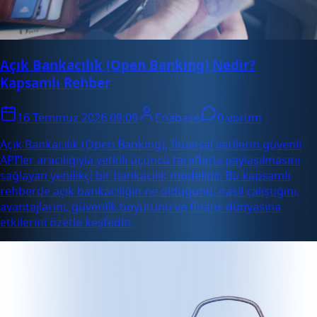
Açık Bankacılık (Open Banking) Nedir?
Kapsamlı Rehber
16 Temmuz 2026 09:09
Enabase
0 yorum
Açık Bankacılık (Open Banking), finansal verilerin güvenli
API’ler aracılığıyla yetkili üçüncü taraflarla paylaşılmasını
sağlayan yenilikçi bir bankacılık modelidir. Bu kapsamlı
rehberde açık bankacılığın ne olduğunu, nasıl çalıştığını,
avantajlarını, güvenlik boyutunu ve finans dünyasına
etkilerini özetle keşfedin.