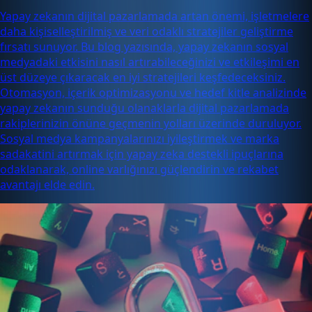
Yapay zekanın dijital pazarlamada artan önemi, işletmelere
daha kişiselleştirilmiş ve veri odaklı stratejiler geliştirme
fırsatı sunuyor. Bu blog yazısında, yapay zekanın sosyal
medyadaki etkisini nasıl artırabileceğinizi ve etkileşimi en
üst düzeye çıkaracak en iyi stratejileri keşfedeceksiniz.
Otomasyon, içerik optimizasyonu ve hedef kitle analizinde
yapay zekanın sunduğu olanaklarla dijital pazarlamada
rakiplerinizin önüne geçmenin yolları üzerinde duruluyor.
Sosyal medya kampanyalarınızı iyileştirmek ve marka
sadakatini artırmak için yapay zeka destekli ipuçlarına
odaklanarak, online varlığınızı güçlendirin ve rekabet
avantajı elde edin.