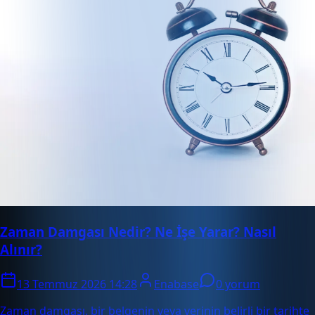
Zaman Damgası Nedir? Ne İşe Yarar? Nasıl
Alınır?
13 Temmuz 2026 14:28
Enabase
0 yorum
Zaman damgası, bir belgenin veya verinin belirli bir tarihte