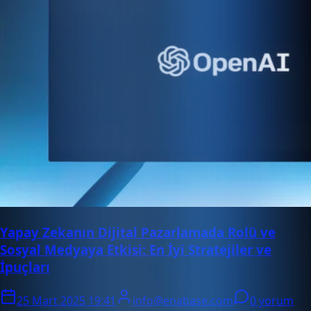
Yapay Zekanın Dijital Pazarlamada Rolü ve
Sosyal Medyaya Etkisi: En İyi Stratejiler ve
İpuçları
25 Mart 2025 19:41
info@enabase.com
0 yorum