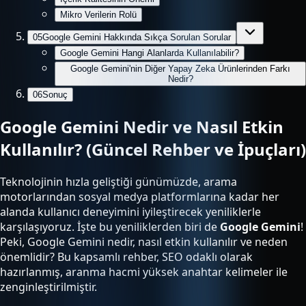
Mikro Verilerin Rolü
05
Google Gemini Hakkında Sıkça Sorulan Sorular
Google Gemini Hangi Alanlarda Kullanılabilir?
Google Gemini'nin Diğer Yapay Zeka Ürünlerinden Farkı
Nedir?
06
Sonuç
Google Gemini Nedir ve Nasıl Etkin
Kullanılır? (Güncel Rehber ve İpuçları)
Teknolojinin hızla geliştiği günümüzde, arama
motorlarından sosyal medya platformlarına kadar her
alanda kullanıcı deneyimini iyileştirecek yeniliklerle
karşılaşıyoruz. İşte bu yeniliklerden biri de
Google Gemini
!
Peki, Google Gemini nedir, nasıl etkin kullanılır ve neden
önemlidir? Bu kapsamlı rehber, SEO odaklı olarak
hazırlanmış, aranma hacmi yüksek anahtar kelimeler ile
zenginleştirilmiştir.