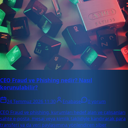
CEO Fraud ve Phishing nedir? Nasıl
korunulabilir?
24 Temmuz 2026 11:30
Enabase
0 yorum
CEO Fraud ve phishing, kurumları hedef alan ve çalışanları
sahte e-posta, mesaj veya kimlik taklidiyle kandırarak para
transferi ya da veri paylaşımına yönlendiren siber