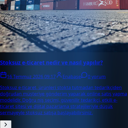
Stoksuz e-ticaret nedir ve nasıl yapılır?
16 Temmuz 2026 09:17
Enabase
0 yorum
Stoksuz e-ticaret, ürünleri stokta tutmadan tedarikçiden
doğrudan müşteriye gönderim yaparak online satış yapma
modelidir. Doğru niş seçimi, güvenilir tedarikçi, etkili e-
ticaret sitesi ve dijital pazarlama stratejileriyle düşük
sermayeyle stoksuz satışa başlayabilirsiniz.