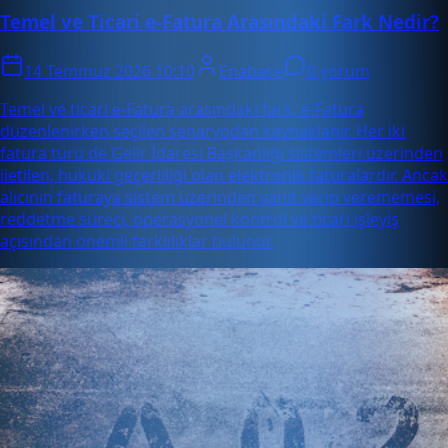
Temel ve Ticari e-Fatura Arasındaki Fark Nedir?
14 Temmuz 2026 10:10
Enabase
0 yorum
Temel ve ticari e-Fatura arasındaki fark, e-Fatura
düzenlenirken seçilen senaryodan kaynaklanır. Her iki
fatura türü de Gelir İdaresi Başkanlığı sistemleri üzerinden
iletilen, hukuki geçerliliği olan elektronik faturalardır. Ancak
alıcının faturaya sistem üzerinden yanıt verip verememesi,
reddetme süreci, operasyonel kontrol ve ticari işleyiş
açısından önemli farklılıklar bulunur.