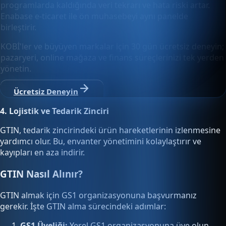
programlarda kaldığında veri tekrarı ve hata riski artar.
Enabase e-ticaret ile ön muhasebeyi aynı panelde
birleştirir.
KOBİ'ler ve büyüyen markalar için 30 gün ücretsiz deneyin;
pazaryeri, online mağaza ve finans süreçlerinizi tek yerden
yönetin.
Ücretsiz Deneyin
4. Lojistik ve Tedarik Zinciri
GTIN, tedarik zincirindeki ürün hareketlerinin izlenmesine
yardımcı olur. Bu, envanter yönetimini kolaylaştırır ve
kayıpları en aza indirir.
GTIN Nasıl Alınır?
GTIN almak için GS1 organizasyonuna başvurmanız
gerekir. İşte GTIN alma sürecindeki adımlar:
GS1 Üyeliği:
Yerel GS1 organizasyonuna üye olun.