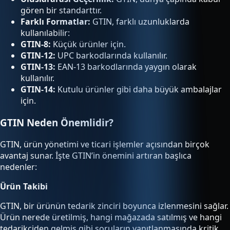
gören bir standarttır.
Farklı Formatlar:
GTIN, farklı uzunluklarda
kullanılabilir:
GTIN-8:
Küçük ürünler için.
GTIN-12:
UPC barkodlarında kullanılır.
GTIN-13:
EAN-13 barkodlarında yaygın olarak
kullanılır.
GTIN-14:
Kutulu ürünler gibi daha büyük ambalajlar
için.
GTIN Neden Önemlidir?
GTIN, ürün yönetimi ve ticari işlemler açısından birçok
avantaj sunar. İşte GTIN’in önemini artıran başlıca
nedenler:
Ürün Takibi
GTIN, bir ürünün tedarik zinciri boyunca izlenmesini sağlar.
Ürün nerede üretilmiş, hangi mağazada satılmış ve hangi
tedarikçiden gelmiş gibi soruların yanıtlanmasında kritik