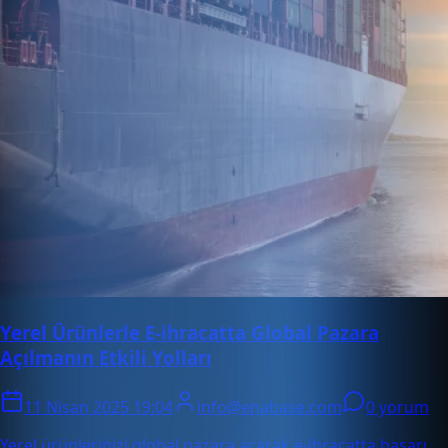
Yerel Ürünlerle E-ihracatta Global Pazara
Açılmanın Etkili Yolları
11 Nisan 2025 19:04
info@enabase.com
0 yorum
Yerel ürünlerinizi global pazara açarak e-ihracatta başarı