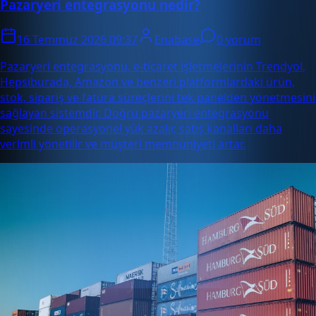
Pazaryeri entegrasyonu nedir?
16 Temmuz 2026 09:37
Enabase
0 yorum
Pazaryeri entegrasyonu, e-ticaret işletmelerinin Trendyol,
Hepsiburada, Amazon ve benzeri platformlardaki ürün,
stok, sipariş ve fatura süreçlerini tek panelden yönetmesini
sağlayan sistemdir. Doğru pazaryeri entegrasyonu
sayesinde operasyonel yük azalır, satış kanalları daha
verimli yönetilir ve müşteri memnuniyeti artar.