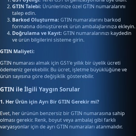
GTIN Talebi:
Ürünlerinize özel GTIN numaralarını
talep edin.
Barkod Oluşturma:
GTIN numaralarını barkod
formatına dönüştürerek ürün ambalajlarınıza ekleyin.
Doğrulama ve Kayıt:
GTIN numaralarınızı kaydedin
ve ürün bilgilerini sisteme girin.
GTIN Maliyeti:
GTIN numarası almak için GS1’e yıllık bir üyelik ücreti
ödemeniz gerekebilir. Bu ücret, işletme büyüklüğüne ve
ürün sayısına göre değişiklik gösterebilir.
GTIN ile İlgili Yaygın Sorular
1. Her Ürün için Ayrı Bir GTIN Gerekir mi?
Evet, her ürünün benzersiz bir GTIN numarasına sahip
olması gerekir. Renk, boyut veya ambalaj gibi farklı
varyasyonlar için de ayrı GTIN numaraları atanmalıdır.