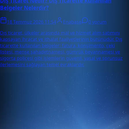
Dış Ticaret Nedir? Dış Ticarette Kullanılan
Belgeler Nelerdir?
18 Temmuz 2026 11:54
Enabase
0 yorum
Dış ticaret, ülkeler arasında mal ve hizmet alım satımını
kapsayan ihracat ve ithalat faaliyetlerinin bütünüdür. Dış
ticarette kullanılan belgeler; fatura, konşimento, çeki
listesi, menşe şahadetnamesi, gümrük beyannamesi ve
sigorta poliçesi gibi işlemlerin güvenli, yasal ve sorunsuz
ilerlemesini sağlayan temel evraklardır.