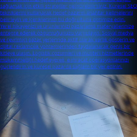
sağlamak için etkili stratejiler geliştirebilirsiniz. Küresel SEO
tekniklerini kullanarak hedef pazarın anahtar kelimelerini
belirleyin ve içeriklerinizi bu doğrultuda optimize edin.
Yerel hikayenizi ve ürünlerinizi pazarlama materyallerinize
entegre ederek özgünlüğünüzü vurgulayın. Sosyal medya
ve çevrimiçi pazar yerlerinde aktif olarak varlık gösterin ve
dijital reklamcılık yöntemlerinden faydalanarak geniş bir
kitleye ulaşın. Logistik çözümleri ve müşteri hizmetlerinde
mükemmelliği hedefleyerek, e-ihracat operasyonlarınızı
güçlendirin ve küresel pazarda sağlam bir yer edinin.