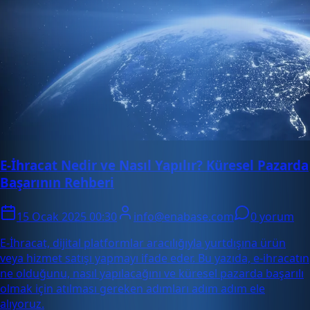
E-İhracat Nedir ve Nasıl Yapılır? Küresel Pazarda
Başarının Rehberi
15 Ocak 2025 00:30
info@enabase.com
0 yorum
E-İhracat, dijital platformlar aracılığıyla yurtdışına ürün
veya hizmet satışı yapmayı ifade eder. Bu yazıda, e-ihracatın
ne olduğunu, nasıl yapılacağını ve küresel pazarda başarılı
olmak için atılması gereken adımları adım adım ele
alıyoruz.