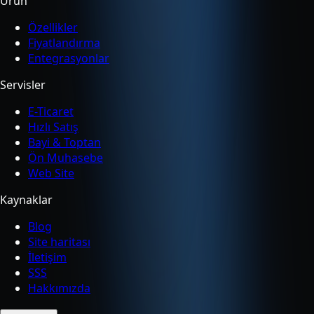
Ürün
Özellikler
Fiyatlandırma
Entegrasyonlar
Servisler
E-Ticaret
Hızlı Satış
Bayi & Toptan
Ön Muhasebe
Web Site
Kaynaklar
Blog
Site haritası
İletişim
SSS
Hakkımızda