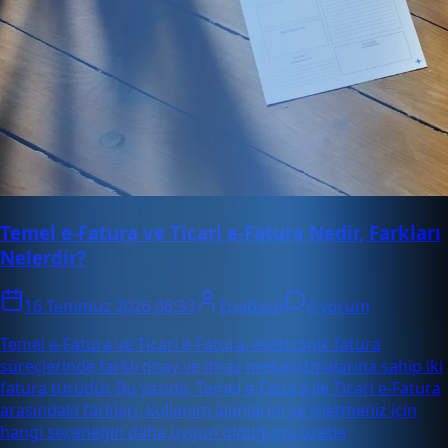
Temel e-Fatura ve Ticari e-Fatura Nedir, Farkları
Nelerdir?
16 Temmuz 2026 08:33
Enabase
0 yorum
Temel e-Fatura ve Ticari e-Fatura, elektronik fatura
süreçlerinde farklı onay ve itiraz mekanizmalarına sahip iki
fatura türüdür. Bu yazıda, Temel e-Fatura ile Ticari e-Fatura
arasındaki farkları, kullanım alanlarını ve işletmeniz için
hangi seçeneğin daha uygun olduğunu özetle