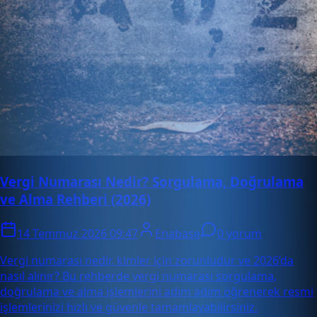
Vergi Numarası Nedir? Sorgulama, Doğrulama
ve Alma Rehberi (2026)
14 Temmuz 2026 09:47
Enabase
0 yorum
Vergi numarası nedir, kimler için zorunludur ve 2026’da
nasıl alınır? Bu rehberde vergi numarası sorgulama,
doğrulama ve alma işlemlerini adım adım öğrenerek resmi
işlemlerinizi hızlı ve güvenle tamamlayabilirsiniz.