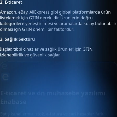
2. E-ticaret
Amazon, eBay, AliExpress gibi global platformlarda ürün
listelemek için GTIN gereklidir. Ürünlerin doğru
kategorilere yerleştirilmesi ve aramalarda kolay bulunabilir
olması için GTIN önemli bir faktördür.
3. Sağlık Sektörü
İlaçlar, tıbbi cihazlar ve sağlık ürünleri için GTIN,
izlenebilirlik ve güvenlik sağlar.
E-ticaret ve ön muhasebe yazılımı
Enabase
Satış kanallarınız, stok, e-fatura ve cari hesaplar farklı