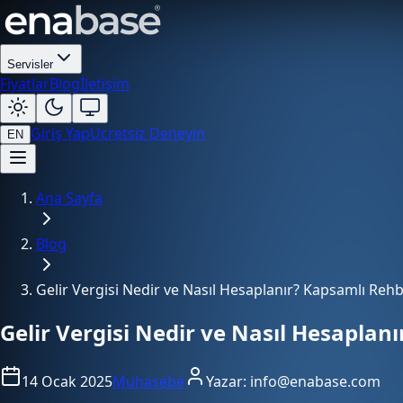
Servisler
Fiyatlar
Blog
İletişim
Giriş Yap
Ücretsiz Deneyin
EN
Ana Sayfa
Blog
Gelir Vergisi Nedir ve Nasıl Hesaplanır? Kapsamlı Rehb
Gelir Vergisi Nedir ve Nasıl Hesaplan
14 Ocak 2025
Muhasebe
Yazar:
info@enabase.com