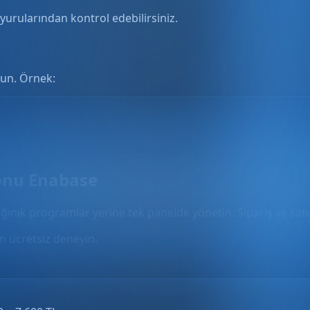
uyurularından kontrol edebilirsiniz.
ulun. Örnek:
onu Enabase
ğınık programlar yerine tek panelde yönetin. Sipariş ve satış
 ücretsiz deneyin.