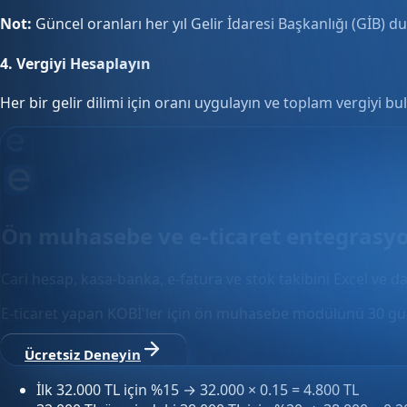
Not:
Güncel oranları her yıl Gelir İdaresi Başkanlığı (GİB) d
4.
Vergiyi Hesaplayın
Her bir gelir dilimi için oranı uygulayın ve toplam vergiyi b
Ön muhasebe ve e-ticaret entegrasy
Cari hesap, kasa-banka, e-fatura ve stok takibini Excel ve da
E-ticaret yapan KOBİ'ler için ön muhasebe modülünü 30 gün
Ücretsiz Deneyin
İlk 32.000 TL için %15 → 32.000 × 0.15 = 4.800 TL