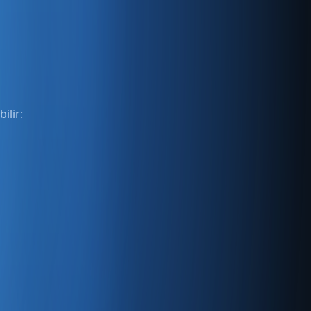
ilir: