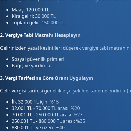
Maaş: 120.000 TL
Kira geliri: 30.000 TL
Toplam gelir: 150.000 TL
2.
Vergiye Tabi Matrahı Hesaplayın
Gelirinizden yasal kesintileri düşerek vergiye tabi matrahınız
Sosyal güvenlik primleri.
Bağış ve yardımlar.
3.
Vergi Tarifesine Göre Oranı Uygulayın
Gelir vergisi tarifesi genellikle şu şekilde kademelendirilir (
İlk 32.000 TL için: %15
32.001 TL - 70.000 TL arası: %20
70.001 TL - 250.000 TL arası: %27
250.001 TL - 880.000 TL arası: %35
880.001 TL ve üzeri: %40