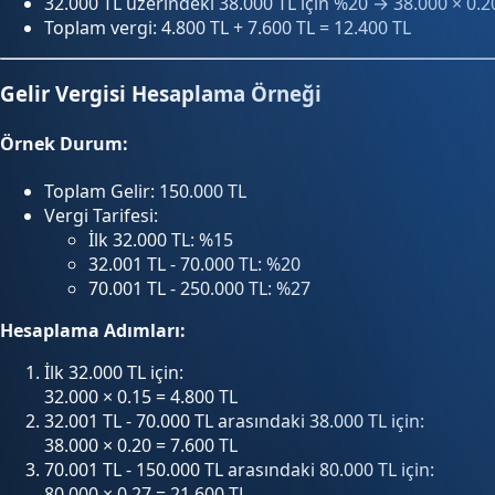
32.000 TL üzerindeki 38.000 TL için %20 → 38.000 × 0.2
Toplam vergi: 4.800 TL + 7.600 TL = 12.400 TL
Gelir Vergisi Hesaplama Örneği
Örnek Durum:
Toplam Gelir: 150.000 TL
Vergi Tarifesi:
İlk 32.000 TL: %15
32.001 TL - 70.000 TL: %20
70.001 TL - 250.000 TL: %27
Hesaplama Adımları:
İlk 32.000 TL için:
32.000 × 0.15 = 4.800 TL
32.001 TL - 70.000 TL arasındaki 38.000 TL için:
38.000 × 0.20 = 7.600 TL
70.001 TL - 150.000 TL arasındaki 80.000 TL için:
80.000 × 0.27 = 21.600 TL