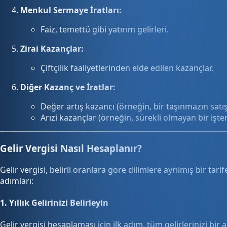
Menkul Sermaye İratları:
Faiz, temettü gibi yatırım gelirleri.
Zirai Kazançlar:
Çiftçilik faaliyetlerinden elde edilen kazançlar.
Diğer Kazanç ve İratlar:
Değer artış kazancı (örneğin, bir taşınmazın satış
Arızi kazançlar (örneğin, sürekli olmayan bir işten
Gelir Vergisi Nasıl Hesaplanır?
Gelir vergisi, belirli oranlara göre dilimlere ayrılmış bir ta
adımları:
1.
Yıllık Gelirinizi Belirleyin
Gelir vergisi hesaplaması için ilk adım, tüm gelirlerinizi bir