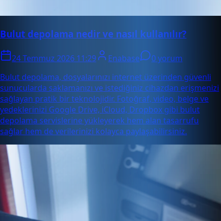
Bulut depolama nedir ve nasıl kullanılır?
24 Temmuz 2026 11:29
Enabase
0 yorum
Bulut depolama, dosyalarınızı internet üzerinden güvenli
sunucularda saklamanızı ve istediğiniz cihazdan erişmenizi
sağlayan pratik bir teknolojidir. Fotoğraf, video, belge ve
yedeklerinizi Google Drive, iCloud, Dropbox gibi bulut
depolama servislerine yükleyerek hem alan tasarrufu
sağlar hem de verilerinizi kolayca paylaşabilirsiniz.