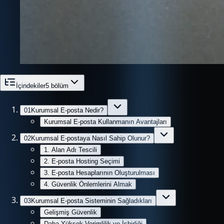
İçindekiler
5
bölüm
01
Kurumsal E-posta Nedir?
Kurumsal E-posta Kullanmanın Avantajları
02
Kurumsal E-postaya Nasıl Sahip Olunur?
1. Alan Adı Tescili
2. E-posta Hosting Seçimi
3. E-posta Hesaplarının Oluşturulması
4. Güvenlik Önlemlerini Almak
03
Kurumsal E-posta Sisteminin Sağladıkları
Gelişmiş Güvenlik
Daha Yüksek Verimlilik ve İşbirliği