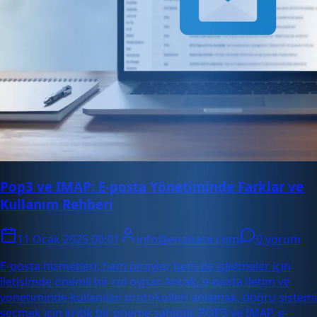
Pop3 ve IMAP: E-posta Yönetiminde Farklar ve
Kullanım Rehberi
11 Ocak 2025 00:01
info@enabase.com
0 yorum
E-posta hizmetleri, hem bireyler hem de işletmeler için
iletişimde önemli bir rol oynar. Ancak, e-posta iletim ve
yönetiminde kullanılan protokolleri anlamak, doğru sistemi
seçmek için kritik bir öneme sahiptir. POP3 ve IMAP, e-