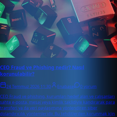
CEO Fraud ve Phishing nedir? Nasıl
korunulabilir?
24 Temmuz 2026 11:30
Enabase
0 yorum
CEO Fraud ve phishing, kurumları hedef alan ve çalışanları
sahte e-posta, mesaj veya kimlik taklidiyle kandırarak para
transferi ya da veri paylaşımına yönlendiren siber
dolandırıcılık yöntemleridir. Bu tehditlerden korunmak için