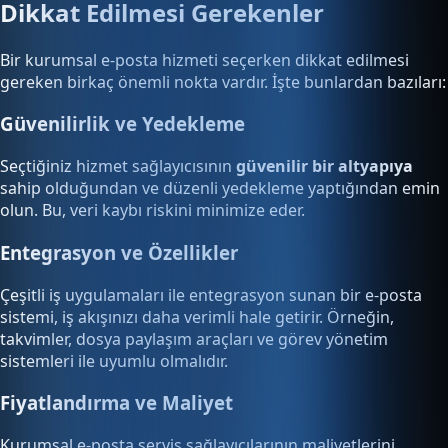
Dikkat Edilmesi Gerekenler
Bir kurumsal e-posta hizmeti seçerken dikkat edilmesi
gereken birkaç önemli nokta vardır. İşte bunlardan bazıları:
Güvenilirlik ve Yedekleme
Seçtiğiniz hizmet sağlayıcısının
güvenilir bir altyapıya
sahip olduğundan ve düzenli yedekleme yaptığından emin
olun. Bu, veri kaybı riskini minimize eder.
Entegrasyon ve Özellikler
Çeşitli iş uygulamaları ile entegrasyon sunan bir e-posta
sistemi, iş akışınızı daha verimli hale getirir. Örneğin,
takvimler, dosya paylaşım araçları ve görev yönetim
sistemleri ile uyumlu olmalıdır.
Fiyatlandırma ve Maliyet
Kurumsal e-posta servis sağlayıcılarının maliyetlerini