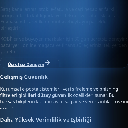
Satış kanallarınız, stok, e-fatura ve cari hesaplar farklı
programlarda kaldığında veri tekrarı ve hata riski artar.
Enabase e-ticaret ile ön muhasebeyi aynı panelde
birleştirir.
KOBİ'ler ve büyüyen markalar için 30 gün ücretsiz deneyin;
pazaryeri, online mağaza ve finans süreçlerinizi tek yerden
yönetin.
Ücretsiz Deneyin
Gelişmiş Güvenlik
Kurumsal e-posta sistemleri, veri şifreleme ve phishing
filtreleri gibi
ileri düzey güvenlik
özellikleri sunar. Bu,
hassas bilgilerin korunmasını sağlar ve veri sızıntıları riskini
azaltır.
Daha Yüksek Verimlilik ve İşbirliği