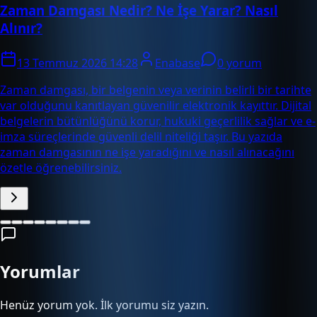
Zaman Damgası Nedir? Ne İşe Yarar? Nasıl
Alınır?
13 Temmuz 2026 14:28
Enabase
0 yorum
Zaman damgası, bir belgenin veya verinin belirli bir tarihte
var olduğunu kanıtlayan güvenilir elektronik kayıttır. Dijital
belgelerin bütünlüğünü korur, hukuki geçerlilik sağlar ve e-
imza süreçlerinde güvenli delil niteliği taşır. Bu yazıda
zaman damgasının ne işe yaradığını ve nasıl alınacağını
özetle öğrenebilirsiniz.
Yorumlar
Henüz yorum yok. İlk yorumu siz yazın.