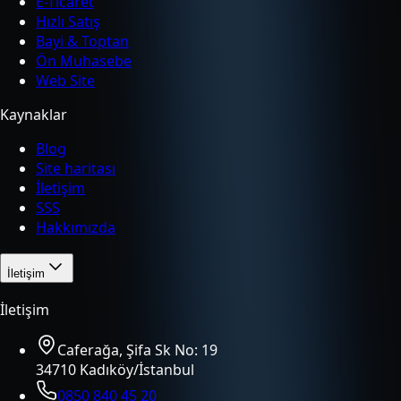
E-Ticaret
Hızlı Satış
Bayi & Toptan
Ön Muhasebe
Web Site
Kaynaklar
Blog
Site haritası
İletişim
SSS
Hakkımızda
İletişim
İletişim
Caferağa, Şifa Sk No: 19
34710 Kadıköy/İstanbul
0850 840 45 20