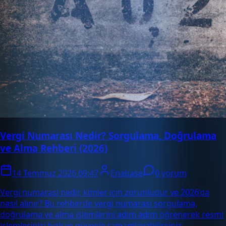
Vergi Numarası Nedir? Sorgulama, Doğrulama
ve Alma Rehberi (2026)
14 Temmuz 2026 09:47
Enabase
0 yorum
Vergi numarası nedir, kimler için zorunludur ve 2026’da
nasıl alınır? Bu rehberde vergi numarası sorgulama,
doğrulama ve alma işlemlerini adım adım öğrenerek resmi
işlemlerinizi hızlı ve güvenle tamamlayabilirsiniz.