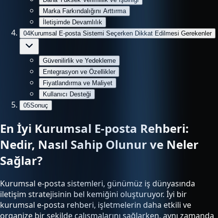
Marka Farkındalığını Arttırma
İletişimde Devamlılık
04
Kurumsal E-posta Sistemi Seçerken Dikkat Edilmesi Gerekenler
Güvenilirlik ve Yedekleme
Entegrasyon ve Özellikler
Fiyatlandırma ve Maliyet
Kullanıcı Desteği
05
Sonuç
En İyi Kurumsal E-posta Rehberi:
Nedir, Nasıl Sahip Olunur ve Neler
Sağlar?
Kurumsal e-posta sistemleri, günümüz iş dünyasında
iletişim stratejisinin bel kemiğini oluşturuyor. İyi bir
kurumsal e-posta rehberi, işletmelerin daha etkili ve
organize bir şekilde çalışmalarını sağlarken, aynı zamanda