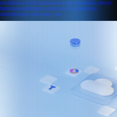
çok faktörlü kimlik doğrulama, e-posta güvenliği, çalışan
farkındalık eğitimleri ve ödeme onay süreçlerinin
sıkılaştırılması kritik önem taşır.