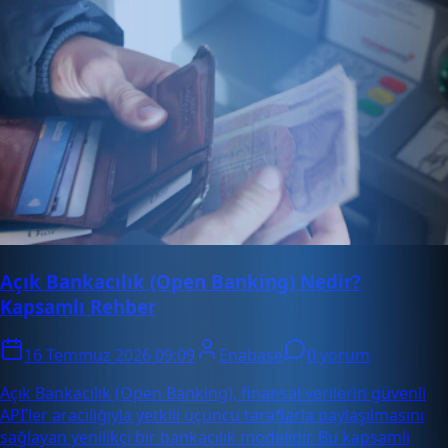
Açık Bankacılık (Open Banking) Nedir?
Kapsamlı Rehber
16 Temmuz 2026 09:09
Enabase
0 yorum
Açık Bankacılık (Open Banking), finansal verilerin güvenli
API’ler aracılığıyla yetkili üçüncü taraflarla paylaşılmasını
sağlayan yenilikçi bir bankacılık modelidir. Bu kapsamlı