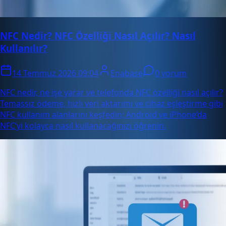
NFC Nedir? NFC Özelliği Nasıl Açılır? Nasıl
Kullanılır?
14 Temmuz 2026 09:04
Enabase
0 yorum
NFC nedir, ne işe yarar ve telefonda NFC özelliği nasıl açılır?
Temassız ödeme, hızlı veri aktarımı ve cihaz eşleştirme gibi
NFC kullanım alanlarını keşfedin; Android ve iPhone’da
NFC’yi kolayca nasıl kullanacağınızı öğrenin.