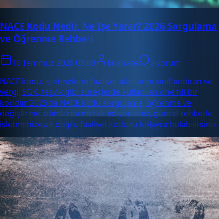
NACE Kodu Nedir, Ne İşe Yarar? 2026 Sorgulama
ve Öğrenme Rehberi
16 Temmuz 2026 09:00
Enabase
0 yorum
NACE kodu, işletmelerin faaliyet alanlarını sınıflandıran ve
vergi, SGK, teşvik gibi süreçlerde kullanılan önemli bir
koddur. 2026’da NACE kodu sorgulama, öğrenme ve
değiştirme adımlarını merak ediyorsanız, güncel rehberle
işletmenize ait doğru faaliyet kodunu kolayca bulabilirsiniz.