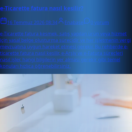
e-Ticarette fatura nasıl kesilir?
16 Temmuz 2026 08:34
Enabase
0 yorum
e-Ticarette fatura kesmek, satış yapılan ürün veya hizmet
için yasal belge oluşturma sürecidir ve her işletmenin vergi
mevzuatına uygun hareket etmesi gerekir. Bu rehberde e-
ticarette fatura nasıl kesilir, e-Arşiv ve e-Fatura süreçleri
nasıl işler, hangi bilgilerin yer alması gerekir gibi temel
konuları hızlıca öğrenebilirsiniz.