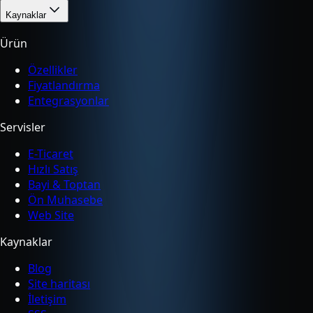
Kaynaklar
Ürün
Özellikler
Fiyatlandırma
Entegrasyonlar
Servisler
E-Ticaret
Hızlı Satış
Bayi & Toptan
Ön Muhasebe
Web Site
Kaynaklar
Blog
Site haritası
İletişim