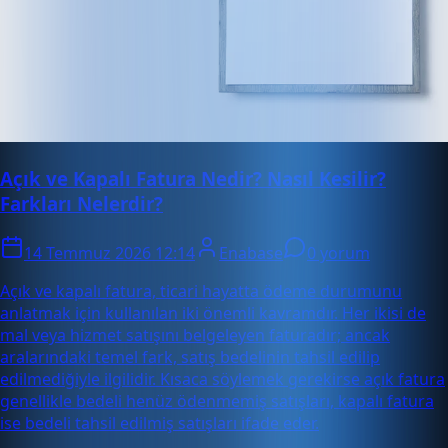
Açık ve Kapalı Fatura Nedir? Nasıl Kesilir?
Farkları Nelerdir?
14 Temmuz 2026 12:14
Enabase
0 yorum
Açık ve kapalı fatura, ticari hayatta ödeme durumunu
anlatmak için kullanılan iki önemli kavramdır. Her ikisi de
mal veya hizmet satışını belgeleyen faturadır; ancak
aralarındaki temel fark, satış bedelinin tahsil edilip
edilmediğiyle ilgilidir. Kısaca söylemek gerekirse açık fatura
genellikle bedeli henüz ödenmemiş satışları, kapalı fatura
ise bedeli tahsil edilmiş satışları ifade eder.