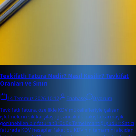
Tevkifatlı Fatura Nedir? Nasıl Kesilir? Tevkifat
Oranları ve Sınırı
14 Temmuz 2026 10:12
Enabase
0 yorum
Tevkifatlı fatura, özellikle KDV mükellefleriyle çalışan
işletmelerin sık karşılaştığı, ancak ilk bakışta karmaşık
görünebilen bir fatura türüdür. Temel mantığı şudur: Satıcı
faturada KDV hesaplar fakat bu KDV’nin tamamını alıcıdan