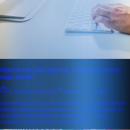
İnternetten Satış Yapmak: e-Ticarette Fatura
Nasıl Kesilir?
14 Temmuz 2026 09:56
Enabase
0 yorum
İnternetten satış yapmak isteyenler için e-ticarette fatura
kesmek yasal bir zorunluluktur. Bu rehberde e-fatura, e-
arşiv fatura ve şirket türlerine göre fatura kesme
süreçlerini pratik şekilde öğrenebilirsiniz.