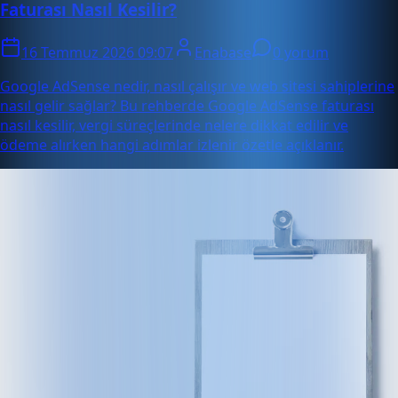
Faturası Nasıl Kesilir?
16 Temmuz 2026 09:07
Enabase
0 yorum
Google AdSense nedir, nasıl çalışır ve web sitesi sahiplerine
nasıl gelir sağlar? Bu rehberde Google AdSense faturası
nasıl kesilir, vergi süreçlerinde nelere dikkat edilir ve
ödeme alırken hangi adımlar izlenir özetle açıklanır.