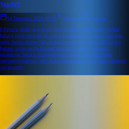
Yapılır?
14 Temmuz 2026 10:15
Enabase
0 yorum
E-Fatura iptali ve e-Arşiv fatura iptali, işletmelerin dijital
fatura süreçlerinde en çok karşılaştığı konuların başında
gelir. Yanlış alıcıya fatura kesilmesi, tutar veya KDV oranı
hatası, ürün ya da hizmet bilgisinin eksik girilmesi,
mükerrer fatura düzenlenmesi ya da satış işleminin
gerçekleşmemesi gibi durumlarda faturanın iptal edilmesi
gerekebilir.