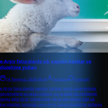
e-Arşiv faturalarda sık yapılan hatalar ve
düzeltme yolları
14 Temmuz 2026 09:54
Enabase
0 yorum
e-Arşiv faturalarda yapılan hatalar, vergi süreçlerinde
gecikmelere ve cezai risklere yol açabilir. Bu rehberde
yanlış bilgi girişi, hatalı tutar, eksik alıcı bilgisi gibi sık
karşılaşılan sorunları ve e-Arşiv fatura düzeltme yollarını