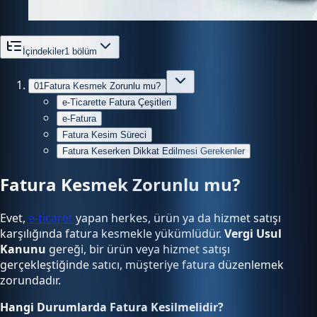
İçindekiler
1
bölüm
01
Fatura Kesmek Zorunlu mu?
e-Ticarette Fatura Çeşitleri
e-Fatura
Fatura Kesim Süreci
Fatura Keserken Dikkat Edilmesi Gerekenler
Fatura Kesmek Zorunlu mu?
Evet,
e-ticaret
yapan herkes, ürün ya da hizmet satışı
karşılığında fatura kesmekle yükümlüdür.
Vergi Usul
Kanunu
gereği, bir ürün veya hizmet satışı
gerçekleştiğinde satıcı, müşteriye fatura düzenlemek
zorundadır.
Hangi Durumlarda Fatura Kesilmelidir?