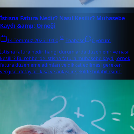
İstisna Fatura Nedir? Nasıl Kesilir? Muhasebe
Kaydı &amp; Örneği
14 Temmuz 2026 10:00
Enabase
0 yorum
İstisna fatura nedir, hangi durumlarda düzenlenir ve nasıl
kesilir? Bu rehberde istisna fatura muhasebe kaydı, örnek
fatura düzenleme adımları ve dikkat edilmesi gereken
vergisel detayları kısa ve anlaşılır şekilde bulabilirsiniz.