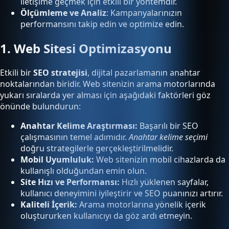
iletişime geçmek için etkili bir yöntemdir.
Ölçümleme ve Analiz
: Kampanyalarınızın
performansını takip edin ve optimize edin.
1. Web Sitesi Optimizasyonu
Etkili bir
SEO stratejisi
, dijital pazarlamanın anahtar
noktalarından biridir. Web sitenizin arama motorlarında
yukarı sıralarda yer alması için aşağıdaki faktörleri göz
önünde bulundurun:
Anahtar Kelime Araştırması:
Başarılı bir SEO
çalışmasının temel adımıdır.
Anahtar kelime seçimi
doğru strategilerle gerçekleştirilmelidir.
Mobil Uyumluluk:
Web sitenizin mobil cihazlarda da
kullanışlı olduğundan emin olun.
Site Hızı ve Performansı:
Hızlı yüklenen sayfalar,
kullanıcı deneyimini iyileştirir ve SEO puanınızı artırır.
Kaliteli İçerik:
Arama motorlarına yönelik içerik
oluştururken kullanıcıyı da göz ardı etmeyin.