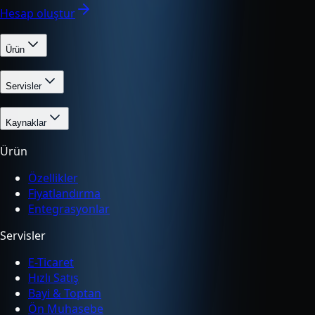
Hesap oluştur
Ürün
Servisler
Kaynaklar
Ürün
Özellikler
Fiyatlandırma
Entegrasyonlar
Servisler
E-Ticaret
Hızlı Satış
Bayi & Toptan
Ön Muhasebe