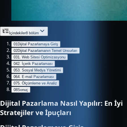
İçindekiler
8
bölüm
01
Dijital Pazarlamaya Giriş
02
Dijital Pazarlamanın Temel Unsurları
03
1. Web Sitesi Optimizasyonu
04
2. İçerik Pazarlaması
05
3. Sosyal Medya Yönetimi
06
4. E-mail Pazarlaması
07
5. Ölçümleme ve Analiz
08
Sonuç
Dijital Pazarlama Nasıl Yapılır: En İyi
Stratejiler ve İpuçları