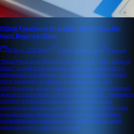
Dijital Pazarlama Stratejileriyle Girişimciler
Nasıl Başarıya Ulaşır
28 Mart 2025 00:00
info@enabase.com
0 yorum
"Dijital Pazarlama Stratejileriyle Girişimciler Nasıl Başarıya
Ulaşır" başlıklı blog yazısında, girişimcilerin rekabetçi iş
dünyasında öne çıkmaları için kullanabilecekleri en etkili
dijital pazarlama stratejilerine odaklanıyoruz. SEO
optimizasyonu, sosyal medya yönetimi, içerik pazarlaması
ve e-posta pazarlaması gibi konuları ele alarak, işletmelerin
çevrimiçi görünürlüklerini artırıp hedef kitlelerine
ulaşmalarını sağlamayı amaçlıyoruz. Bu stratejilerin nasıl
uygulanacağını ve hangi araçlarla daha fazla etkileşim
sağlanabileceğini keşfederek, iş hedeflerinizi bir adım
öteye taşımanın yollarını sunuyoruz.