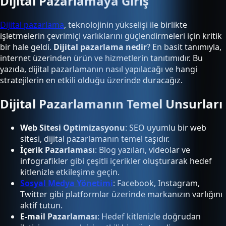
Dijital Pazarlamaya Giriş
Dijital pazarlama
, teknolojinin yükselişi ile birlikte
işletmelerin çevrimiçi varlıklarını güçlendirmeleri için kritik
bir hale geldi.
Dijital pazarlama nedir
? En basit tanımıyla,
internet üzerinden ürün ve hizmetlerin tanıtımıdır. Bu
yazıda, dijital pazarlamanın nasıl yapılacağı ve hangi
stratejilerin en etkili olduğu üzerinde duracağız.
Dijital Pazarlamanın Temel Unsurları
Web Sitesi Optimizasyonu
: SEO uyumlu bir web
sitesi, dijital pazarlamanın temel taşıdır.
İçerik Pazarlaması
: Blog yazıları, videolar ve
infografikler gibi çeşitli içerikler oluşturarak hedef
kitlenizle etkileşime geçin.
Sosyal Medya Yönetimi
: Facebook, Instagram,
Twitter gibi platformlar üzerinde markanızın varlığını
aktif tutun.
E-mail Pazarlaması
: Hedef kitlenizle doğrudan