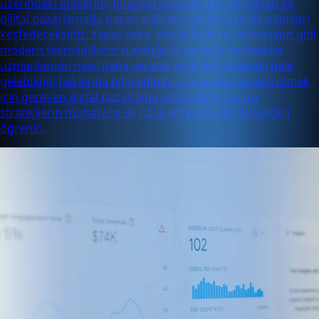
üzerindeki etkilerini, finansal süreçlerdeki yenilikleri ve
dijital pazarlamada başarı elde etmek için gerekli adımları
keşfedeceksiniz. Yapay zeka, blockchain ve otomasyon gibi
modern teknolojilerin sunduğu fırsatlarla muhasebe
uzmanlarının nasıl daha verimli, etkili ve rekabetçi hale
gelebildiği hakkında bilgi edinin. E-ticarette başarılı olmak
için gereken dijital pazarlama stratejilerini ve bu
stratejilerin muhasebe ile nasıl entegre edilebileceğini
öğrenin.