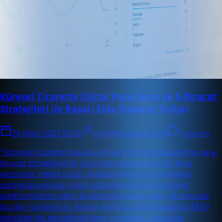
Küresel Ticarette Dijital Pazarlama ve E-İhracat
Stratejileri ile Başarı Elde Etmenin Yolları
28 Mart 2025 00:30
info@enabase.com
0 yorum
"Küresel ticarette başarılı olmak için dijital pazarlama ve e-
ihracat stratejilerinin gücünden faydalanın. Bu blog
yazısında, hedef pazar analizlerinden sosyal medya
optimizasyonuna, içerik pazarlamasından e-ticaret
platformlarının etkin kullanımına kadar pek çok konuda
ipuçları sunuyoruz. Arama motoru optimizasyonu (SEO)
teknikleriyle desteklediğimiz stratejiler sayesinde,