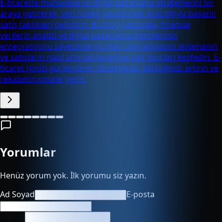
E-ticarette muhasebe ve dijital pazarlama stratejilerini bir
araya getirerek, veri odaklı yaklaşımlar aracılığıyla başarılı
satış taktikleri geliştirin. Bu blog yazısında, finansal
verilerin analizi ve dijital pazarlama trendlerinin
entegrasyonu sayesinde müşteri davranışlarını anlamanın
ve satışların nasıl artırılabileceğine dair ipuçları keşfedin. E-
ticaret işinizi güçlendiren stratejilerle, kârlılığınızı artırın ve
rekabetin önüne geçin.
Yorumlar
Henüz yorum yok. İlk yorumu siz yazın.
Ad Soyad
E-posta