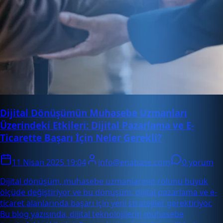
Dijital Dönüşümün Muhasebe Uzmanları
Üzerindeki Etkileri: Dijital Pazarlama ve E-
Ticarette Başarı İçin Neler Gerekli?
11 Nisan 2025 19:04
info@enabase.com
0 yorum
Dijital dönüşüm, muhasebe uzmanlarının rolünü büyük
ölçüde değiştiriyor ve bu dönüşüm, dijital pazarlama ve e-
ticaret alanlarında başarı için yeni stratejiler gerektiriyor.
Bu blog yazısında, dijital teknolojilerin muhasebe