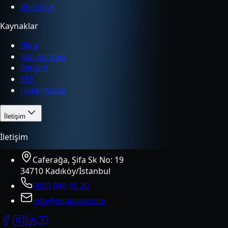
Web Site
Kaynaklar
Blog
Site haritası
İletişim
SSS
Hakkımızda
İletişim
İletişim
Caferağa, Şifa Sk No: 19
34710 Kadıköy/İstanbul
0850 840 45 20
info@enabase.com