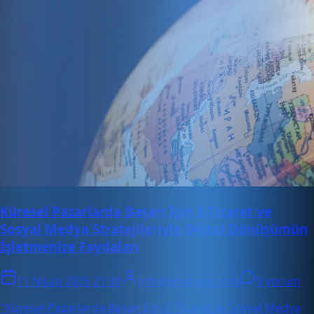
Küresel Pazarlarda Başarı İçin E-Ticaret ve
Sosyal Medya Stratejileriyle Dijital Dönüşümün
İşletmenize Faydaları
11 Nisan 2025 21:30
info@enabase.com
0 yorum
"Küresel Pazarlarda Başarı İçin E-Ticaret ve Sosyal Medya