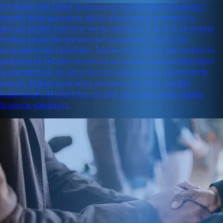
Stratejileriyle Dijital Dönüşümün İşletmenize Faydaları"
başlıklı blog yazısında, dijital dönüşümün modern iş
dünyasındaki önemine vurgu yapılıyor. E-ticaret ve sosyal
medya stratejileriyle küresel pazarlarda nasıl etkin
olunabileceğini keşfedin. İşletmenizin dijital yeteneklerini
geliştirerek müşteri erişimini artıracak, marka bilinirliğini
güçlendirecek ve satış hacmini yükseltecek yöntemlerle
tanışın. Dijital pazarlama araçlarını en etkin şekilde
kullanarak rakiplerinizin önüne geçin ve sürdürülebilir
büyüme yakalayın.