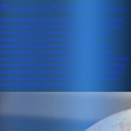
11 Nisan 2025 19:04
info@enabase.com
0 yorum
Dijital pazarlama stratejileri ile e-ticaret satışlarınızı hızla
artırmak için en etkili yöntemleri keşfedin. Bu kapsamlı
blog yazısında, SEO optimizasyonu, sosyal medya
pazarlaması, e-posta kampanyaları ve içerik
pazarlamasının nasıl entegre edilmesi gerektiğini
öğreneceksiniz. Aynı zamanda, dönüşüm oranlarını
yükseltmek için kullanabileceğiniz yenilikçi teknikler ve veri
analizinin önemi üzerinde duruyoruz. Çevrimiçi varlığınızı
güçlendirerek müşteri çekme ve tutma konularında fark
yaratmak için en iyi uygulamalara odaklanın. E-ticaret
başarınızı katlama fırsatını kaçırmayın!