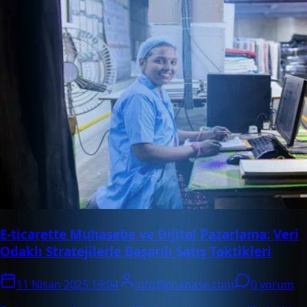
E-ticarette Muhasebe ve Dijital Pazarlama: Veri
Odaklı Stratejilerle Başarılı Satış Taktikleri
11 Nisan 2025 19:04
info@enabase.com
0 yorum