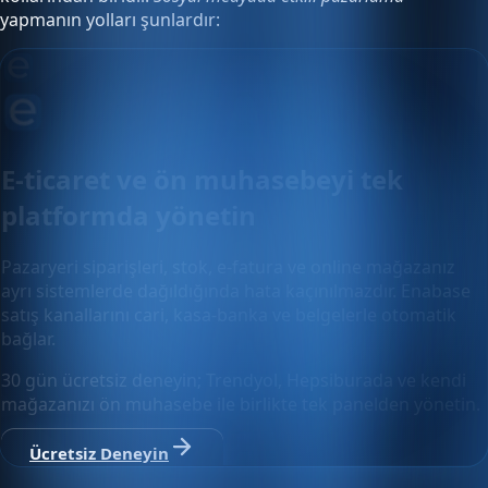
yapmanın yolları şunlardır:
E-ticaret ve ön muhasebeyi tek
platformda yönetin
Pazaryeri siparişleri, stok, e-fatura ve online mağazanız
ayrı sistemlerde dağıldığında hata kaçınılmazdır. Enabase
satış kanallarını cari, kasa-banka ve belgelerle otomatik
bağlar.
30 gün ücretsiz deneyin; Trendyol, Hepsiburada ve kendi
mağazanızı ön muhasebe ile birlikte tek panelden yönetin.
Ücretsiz Deneyin