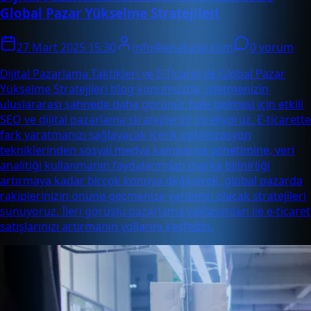
Global Pazar Yükselme Stratejileri
27 Mart 2025 15:30
info@enabase.com
0 yorum
Dijital Pazarlama Taktikleri ve E-Ticaret ile Global Pazar
Yükselme Stratejileri blog konumuzda, işletmenizin
uluslararası sahnede daha görünür hale gelmesi için etkili
SEO ve dijital pazarlama stratejilerini inceliyoruz. E-ticarette
fark yaratmanızı sağlayacak içerik optimizasyon
tekniklerinden sosyal medya kampanya yönetimine, veri
analitiği kullanmanın faydalarından marka bilinirliği
artırmaya kadar birçok konuya değinerek, global pazarda
rakiplerinizin önüne geçmenize yardımcı olacak stratejileri
sunuyoruz. İleri görüşlü pazarlama yaklaşımları ile e-ticaret
satışlarınızı artırmanın yollarını keşfedin.