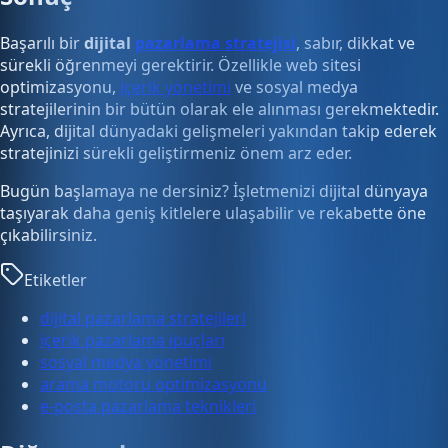
Başarılı bir
dijital
pazarlama stratejisi
, sabır, dikkat ve
sürekli öğrenmeyi gerektirir. Özellikle web sitesi
optimizasyonu,
içerik yönetimi
ve sosyal medya
stratejilerinin bir bütün olarak ele alınması gerekmektedir.
Ayrıca, dijital dünyadaki gelişmeleri yakından takip ederek
stratejinizi sürekli geliştirmeniz önem arz eder.
Bugün başlamaya ne dersiniz? İşletmenizi dijital dünyaya
taşıyarak daha geniş kitlelere ulaşabilir ve rekabette öne
çıkabilirsiniz.
Etiketler
dijital pazarlama stratejileri
içerik pazarlama ipuçları
sosyal medya yönetimi
arama motoru optimizasyonu
e-posta pazarlama teknikleri