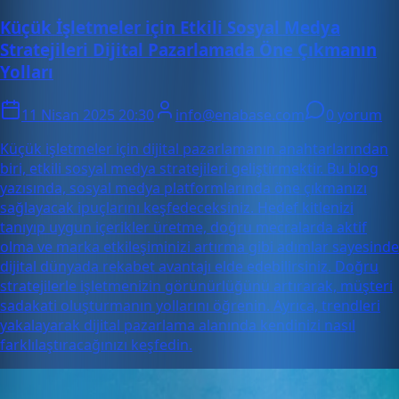
Küçük İşletmeler için Etkili Sosyal Medya
Stratejileri Dijital Pazarlamada Öne Çıkmanın
Yolları
11 Nisan 2025 20:30
info@enabase.com
0 yorum
Küçük işletmeler için dijital pazarlamanın anahtarlarından
biri, etkili sosyal medya stratejileri geliştirmektir. Bu blog
yazısında, sosyal medya platformlarında öne çıkmanızı
sağlayacak ipuçlarını keşfedeceksiniz. Hedef kitlenizi
tanıyıp uygun içerikler üretme, doğru mecralarda aktif
olma ve marka etkileşiminizi artırma gibi adımlar sayesinde
dijital dünyada rekabet avantajı elde edebilirsiniz. Doğru
stratejilerle işletmenizin görünürlüğünü artırarak, müşteri
sadakati oluşturmanın yollarını öğrenin. Ayrıca, trendleri
yakalayarak dijital pazarlama alanında kendinizi nasıl
farklılaştıracağınızı keşfedin.