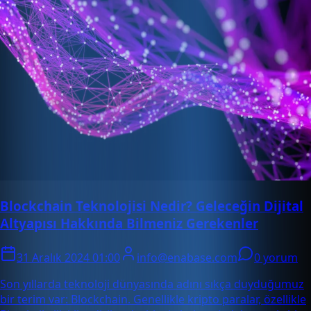
Blockchain Teknolojisi Nedir? Geleceğin Dijital
Altyapısı Hakkında Bilmeniz Gerekenler
31 Aralık 2024 01:00
info@enabase.com
0 yorum
Son yıllarda teknoloji dünyasında adını sıkça duyduğumuz
bir terim var: Blockchain. Genellikle kripto paralar, özellikle