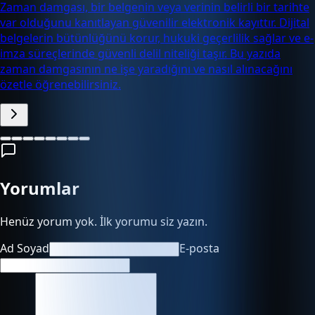
Zaman damgası, bir belgenin veya verinin belirli bir tarihte
var olduğunu kanıtlayan güvenilir elektronik kayıttır. Dijital
belgelerin bütünlüğünü korur, hukuki geçerlilik sağlar ve e-
imza süreçlerinde güvenli delil niteliği taşır. Bu yazıda
zaman damgasının ne işe yaradığını ve nasıl alınacağını
özetle öğrenebilirsiniz.
Yorumlar
Henüz yorum yok. İlk yorumu siz yazın.
Ad Soyad
E-posta