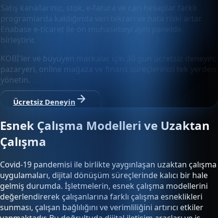
Satış kanallarınız, stok, e-fatura ve cari hesaplar farklı
programlarda kaldığında veri tekrarı ve hata riski artar.
Enabase e-ticaret ile ön muhasebeyi aynı panelde
birleştirir.
KOBİ'ler ve büyüyen markalar için 30 gün ücretsiz deneyin;
pazaryeri, online mağaza ve finans süreçlerinizi tek yerden
yönetin.
Ücretsiz Deneyin
Esnek Çalışma Modelleri ve Uzaktan
Çalışma
Covid-19 pandemisi ile birlikte yaygınlaşan uzaktan çalışma
uygulamaları, dijital dönüşüm süreçlerinde kalıcı bir hale
gelmiş durumda. İşletmelerin, esnek çalışma modellerini
değerlendirerek çalışanlarına farklı çalışma esneklikleri
sunması, çalışan bağlılığını ve verimliliğini artırıcı etkiler