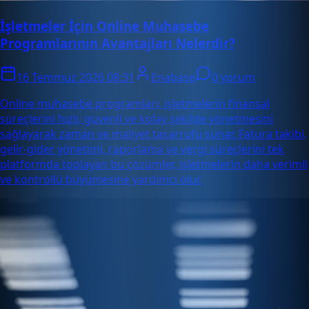
İşletmeler İçin Online Muhasebe
Programlarının Avantajları Nelerdir?
16 Temmuz 2026 08:31
Enabase
0 yorum
Online muhasebe programları, işletmelerin finansal
süreçlerini hızlı, güvenli ve kolay şekilde yönetmesini
sağlayarak zaman ve maliyet tasarrufu sunar. Fatura takibi,
gelir-gider yönetimi, raporlama ve vergi süreçlerini tek
platformda toplayan bu çözümler, işletmelerin daha verimli
ve kontrollü büyümesine yardımcı olur.