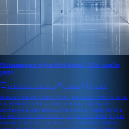
Muhasebenin dijital dönüşümü - Dün, bugün,
yarın
16 Temmuz 2026 08:32
Enabase
0 yorum
Muhasebenin dijital dönüşümü, geleneksel defter ve evrak
süreçlerinden bulut tabanlı yazılımlara, e-fatura ve
otomasyon sistemlerine uzanan köklü bir değişimi ifade
ediyor. Dün manuel işlemlerle yürüyen muhasebe, bugün
veri odaklı ve hızlı karar alma süreçlerini desteklerken;