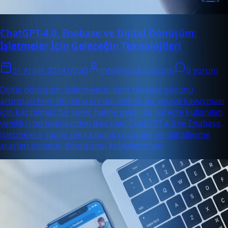
ChatGPT-4.0, Enabase ve Dijital Dönüşüm:
İşletmeler İçin Geleceğin Teknolojileri
31 Aralık 2024 00:30
info@enabase.com
0 yorum
Dijital dönüşüm, işletmelerin hem rekabet gücünü
artırması hem de daha sürdürülebilir bir yapıya kavuşması
için kaçınılmaz bir süreç haline geldi. Bu süreçte kullanılan
yenilikçi teknolojilerden ikisi olan ChatGPT-4.0 ve Enabase,
işletmelere yapay zeka tabanlı çözümler ve dijitalleşme
araçları sunarak dönüşümü kolaylaştırıyor.