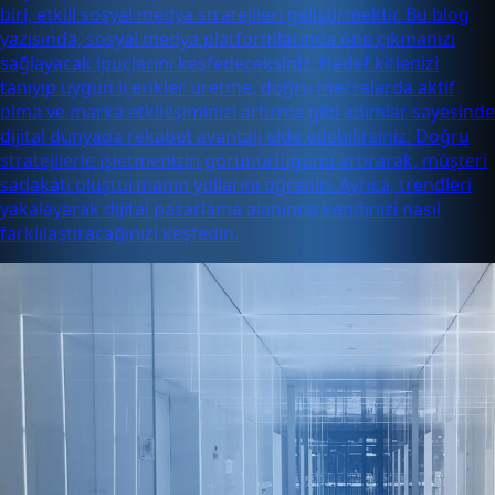
biri, etkili sosyal medya stratejileri geliştirmektir. Bu blog
yazısında, sosyal medya platformlarında öne çıkmanızı
sağlayacak ipuçlarını keşfedeceksiniz. Hedef kitlenizi
tanıyıp uygun içerikler üretme, doğru mecralarda aktif
olma ve marka etkileşiminizi artırma gibi adımlar sayesinde
dijital dünyada rekabet avantajı elde edebilirsiniz. Doğru
stratejilerle işletmenizin görünürlüğünü artırarak, müşteri
sadakati oluşturmanın yollarını öğrenin. Ayrıca, trendleri
yakalayarak dijital pazarlama alanında kendinizi nasıl
farklılaştıracağınızı keşfedin.