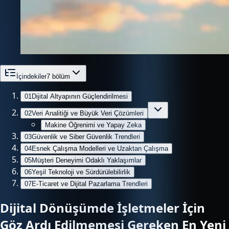
İçindekiler
7
bölüm
01
Dijital Altyapının Güçlendirilmesi
02
Veri Analitiği ve Büyük Veri Çözümleri
Makine Öğrenimi ve Yapay Zeka
03
Güvenlik ve Siber Güvenlik Trendleri
04
Esnek Çalışma Modelleri ve Uzaktan Çalışma
05
Müşteri Deneyimi Odaklı Yaklaşımlar
06
Yeşil Teknoloji ve Sürdürülebilirlik
07
E-Ticaret ve Dijital Pazarlama Trendleri
Dijital Dönüşümde İşletmeler İçin
Göz Ardı Edilmemesi Gereken En Yeni