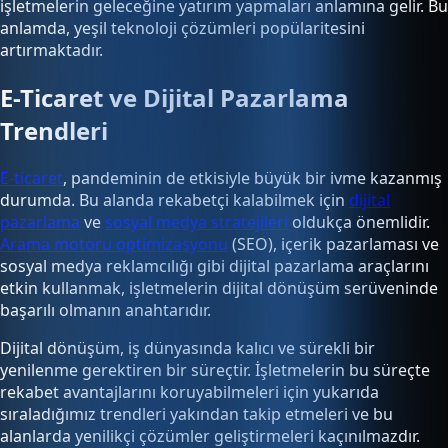
işletmelerin geleceğine yatırım yapmaları anlamına gelir. Bu
anlamda, yeşil teknoloji çözümleri popülaritesini
artırmaktadır.
E-Ticaret ve Dijital Pazarlama
Trendleri
E-ticaret
, pandeminin de etkisiyle büyük bir ivme kazanmış
durumda. Bu alanda rekabetçi kalabilmek için
dijital
pazarlama
ve
sosyal medya stratejileri
oldukça önemlidir.
Arama motoru optimizasyonu
(SEO), içerik pazarlaması ve
sosyal medya reklamcılığı gibi dijital pazarlama araçlarını
etkin kullanmak, işletmelerin dijital dönüşüm serüveninde
başarılı olmanın anahtarıdır.
Dijital dönüşüm, iş dünyasında kalıcı ve sürekli bir
yenilenme gerektiren bir süreçtir. İşletmelerin bu süreçte
rekabet avantajlarını koruyabilmeleri için yukarıda
sıraladığımız trendleri yakından takip etmeleri ve bu
alanlarda yenilikçi çözümler geliştirmeleri kaçınılmazdır.