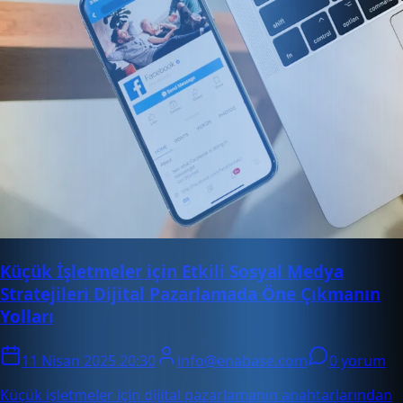
Küçük İşletmeler için Etkili Sosyal Medya
Stratejileri Dijital Pazarlamada Öne Çıkmanın
Yolları
11 Nisan 2025 20:30
info@enabase.com
0 yorum
Küçük işletmeler için dijital pazarlamanın anahtarlarından