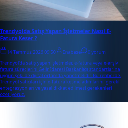
Trendyolda Satış Yapan İşletmeler Nasıl E-
Fatura Keser ?
14 Temmuz 2026 09:50
Enabase
0 yorum
Trendyol’da satış yapan işletmeler, e-fatura veya e-arşiv
fatura süreçlerini Gelir İdaresi Başkanlığı standartlarına
uygun şekilde dijital ortamda yönetmelidir. Bu rehberde,
Trendyol satıcıları için e-fatura kesme adımlarını, gerekli
entegrasyonları ve yasal dikkat edilmesi gerekenleri
özetliyoruz.