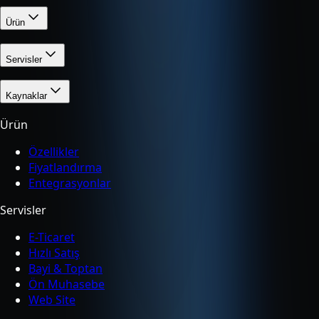
Ürün
Servisler
Kaynaklar
Ürün
Özellikler
Fiyatlandırma
Entegrasyonlar
Servisler
E-Ticaret
Hızlı Satış
Bayi & Toptan
Ön Muhasebe
Web Site