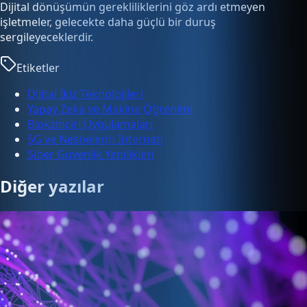
Dijital dönüşümün gerekliliklerini göz ardı etmeyen
işletmeler, gelecekte daha güçlü bir duruş
sergileyeceklerdir.
Etiketler
Dijital İkiz Teknolojileri
Yapay Zeka ve Makine Öğrenimi
Blokzinciri Uygulamaları
5G ve Nesnelerin İnterneti
Siber Güvenlik Yenilikleri
Diğer yazılar