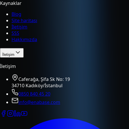
Kaynaklar
Blog
Site haritası
İletişim
SSS
Hakkımızda
İletişim
İletişim
Caferağa, Şifa Sk No: 19
34710 Kadıköy/İstanbul
0850 840 45 20
info@enabase.com