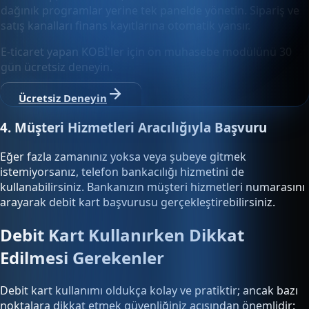
dağınık programlar yerine tek panelde yönetin. Sipariş ve
satış kanalları finans kayıtlarına otomatik yansır.
E-ticaret yapan KOBİ'ler için ön muhasebe modülünü 30
gün ücretsiz deneyin.
Ücretsiz Deneyin
4. Müşteri Hizmetleri Aracılığıyla Başvuru
Eğer fazla zamanınız yoksa veya şubeye gitmek
istemiyorsanız, telefon bankacılığı hizmetini de
kullanabilirsiniz. Bankanızın müşteri hizmetleri numarasını
arayarak debit kart başvurusu gerçekleştirebilirsiniz.
Debit Kart Kullanırken Dikkat
Edilmesi Gerekenler
Debit kart kullanımı oldukça kolay ve pratiktir; ancak bazı
noktalara dikkat etmek güvenliğiniz açısından önemlidir: