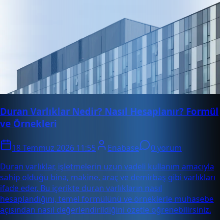
Duran Varlıklar Nedir? Nasıl Hesaplanır? Formül
ve Örnekleri
18 Temmuz 2026 11:55
Enabase
0 yorum
Duran varlıklar, işletmelerin uzun vadeli kullanım amacıyla
sahip olduğu bina, makine, araç ve demirbaş gibi varlıkları
ifade eder. Bu içerikte duran varlıkların nasıl
hesaplandığını, temel formülünü ve örneklerle muhasebe
açısından nasıl değerlendirildiğini özetle öğrenebilirsiniz.