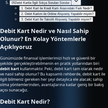
05
Debit Kartla İlgili Sıkça Sorulan Sorular
1. Debit Kart ile Kredi Kartı Arasındaki Fark Nedir?
2. Debit Kartım ile Online Alışveriş Yapabilir miyim?
3. Debit Kart İle Taksitli Alışveriş Yapabilir miyim?
Debit Kart Nedir ve Nasıl Sahip
Olunur? En Kolay Yöntemlerle
Açıklıyoruz
Günümüzde finansal işlemlerimizi hızlı ve güvenli bir
şekilde gerçekleştirebilmenin en pratik yollarından biri
debit kart
kullanmaktır. Peki, debit kart tam olarak nedir
ve nasıl sahip olunur? Bu kapsamlı rehberde, debit kart ile
ilgili bilmeniz gereken her şeyi detaylıca ele alacak; sahip
olma yöntemlerinden, avantajlarına kadar geniş bir bakış
açısı sunacağız.
Debit Kart Nedir?