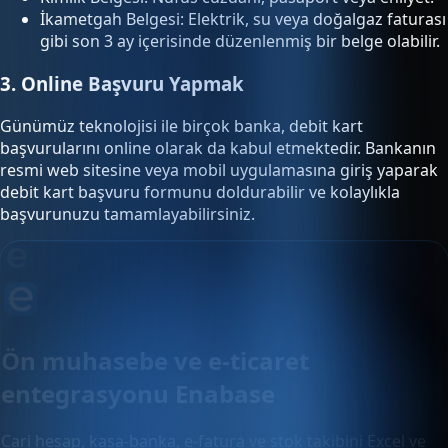
İkametgah Belgesi: Elektrik, su veya doğalgaz faturası
gibi son 3 ay içerisinde düzenlenmiş bir belge olabilir.
3. Online Başvuru Yapmak
Günümüz teknolojisi ile birçok banka, debit kart
başvurularını online olarak da kabul etmektedir. Bankanın
resmi web sitesine veya mobil uygulamasına giriş yaparak
debit kart başvuru formunu doldurabilir ve kolaylıkla
başvurunuzu tamamlayabilirsiniz.
Ön muhasebe ve e-ticaret
entegrasyonu Enabase
Cari hesap, kasa-banka, e-fatura ve stok takibini Excel ve