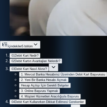
İçindekiler
5
bölüm
01
Debit Kart Nedir?
02
Debit Kartın Avantajları Nelerdir?
03
Debit Kart Nasıl Alınır?
1. Mevcut Banka Hesabınız Üzerinden Debit Kart Başvurusu
2. Yeni Bir Banka Hesabı Açmak
Hesap Açılışı İçin Gerekli Belgeler
3. Online Başvuru Yapmak
4. Müşteri Hizmetleri Aracılığıyla Başvuru
04
Debit Kart Kullanırken Dikkat Edilmesi Gerekenler