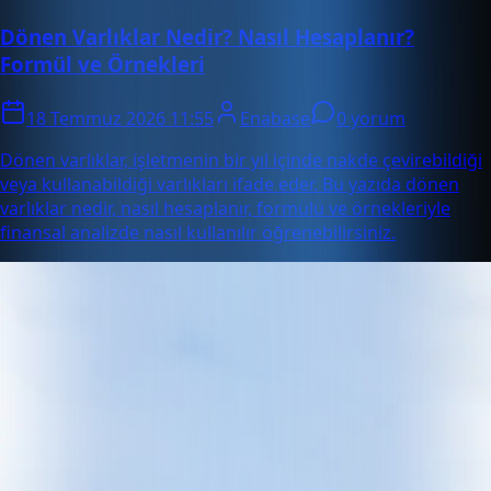
Dönen Varlıklar Nedir? Nasıl Hesaplanır?
Formül ve Örnekleri
18 Temmuz 2026 11:55
Enabase
0 yorum
Dönen varlıklar, işletmenin bir yıl içinde nakde çevirebildiği
veya kullanabildiği varlıkları ifade eder. Bu yazıda dönen
varlıklar nedir, nasıl hesaplanır, formülü ve örnekleriyle
finansal analizde nasıl kullanılır öğrenebilirsiniz.