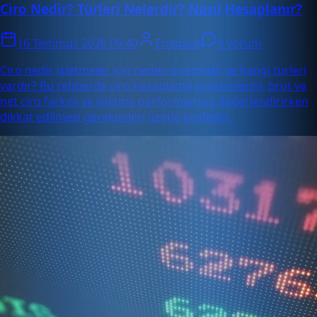
Ciro Nedir? Türleri Nelerdir? Nasıl Hesaplanır?
16 Temmuz 2026 09:40
Enabase
0 yorum
Ciro nedir, işletmeler için neden önemlidir ve hangi türleri
vardır? Bu rehberde ciro hesaplama yöntemlerini, brüt ve
net ciro farkını ve işletme performansını değerlendirirken
dikkat edilmesi gerekenleri özetle keşfedin.