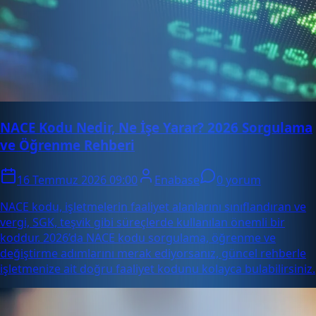
NACE Kodu Nedir, Ne İşe Yarar? 2026 Sorgulama
ve Öğrenme Rehberi
16 Temmuz 2026 09:00
Enabase
0 yorum
NACE kodu, işletmelerin faaliyet alanlarını sınıflandıran ve
vergi, SGK, teşvik gibi süreçlerde kullanılan önemli bir
koddur. 2026’da NACE kodu sorgulama, öğrenme ve
değiştirme adımlarını merak ediyorsanız, güncel rehberle
işletmenize ait doğru faaliyet kodunu kolayca bulabilirsiniz.