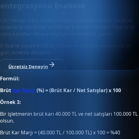
entegrasyonu Enabase
Cari hesap, kasa-banka, e-fatura ve stok takibini Excel ve
dağınık programlar yerine tek panelde yönetin. Sipariş ve
satış kanalları finans kayıtlarına otomatik yansır.
E-ticaret yapan KOBİ'ler için ön muhasebe modülünü 30
gün ücretsiz deneyin.
Ücretsiz Deneyin
Formül:
Brüt
Kar Marjı
(%) = (Brüt Kar / Net Satışlar) x 100
Örnek 3:
Bir işletmenin brüt karı 40.000 TL ve net satışları 100.000 TL
olsun.
Brüt Kar Marjı = (40.000 TL / 100.000 TL) x 100 = %40