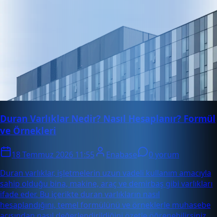
Duran Varlıklar Nedir? Nasıl Hesaplanır? Formül
ve Örnekleri
18 Temmuz 2026 11:55
Enabase
0 yorum
Duran varlıklar, işletmelerin uzun vadeli kullanım amacıyla
sahip olduğu bina, makine, araç ve demirbaş gibi varlıkları
ifade eder. Bu içerikte duran varlıkların nasıl
hesaplandığını, temel formülünü ve örneklerle muhasebe
açısından nasıl değerlendirildiğini özetle öğrenebilirsiniz.