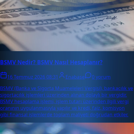
BSMV Nedir? BSMV Nasıl Hesaplanır?
16 Temmuz 2026 08:31
Enabase
0 yorum
BSMV (Banka ve Sigorta Muameleleri Vergisi), bankacılık ve
sigortacılık işlemleri üzerinden alınan dolaylı bir vergidir.
BSMV hesaplama işlemi, işlem tutarı üzerinden ilgili vergi
oranının uygulanmasıyla yapılır ve kredi, faiz, komisyon
gibi finansal işlemlerde toplam maliyeti doğrudan etkiler.