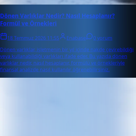
Dönen Varlıklar Nedir? Nasıl Hesaplanır?
Formül ve Örnekleri
18 Temmuz 2026 11:55
Enabase
0 yorum
Dönen varlıklar, işletmenin bir yıl içinde nakde çevirebildiği
veya kullanabildiği varlıkları ifade eder. Bu yazıda dönen
varlıklar nedir, nasıl hesaplanır, formülü ve örnekleriyle
finansal analizde nasıl kullanılır öğrenebilirsiniz.