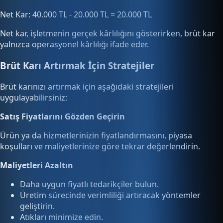
Net Kar: 40.000 TL - 20.000 TL = 20.000 TL
Net kar, işletmenin gerçek kârlılığını gösterirken, brüt kar
yalnızca operasyonel kârlılığı ifade eder.
Brüt Karı Artırmak İçin Stratejiler
Brüt karınızı artırmak için aşağıdaki stratejileri
uygulayabilirsiniz:
Satış Fiyatlarını Gözden Geçirin
Ürün ya da hizmetlerinizin fiyatlandırmasını, piyasa
koşulları ve maliyetlerinize göre tekrar değerlendirin.
Maliyetleri Azaltın
Daha uygun fiyatlı tedarikçiler bulun.
Üretim sürecinde verimliliği artıracak yöntemler
geliştirin.
Atıkları minimize edin.