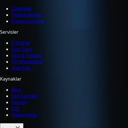
Özellikler
Fiyatlandırma
Entegrasyonlar
Servisler
E-Ticaret
Hızlı Satış
Bayi & Toptan
Ön Muhasebe
Web Site
Kaynaklar
Blog
Site haritası
İletişim
SSS
Hakkımızda