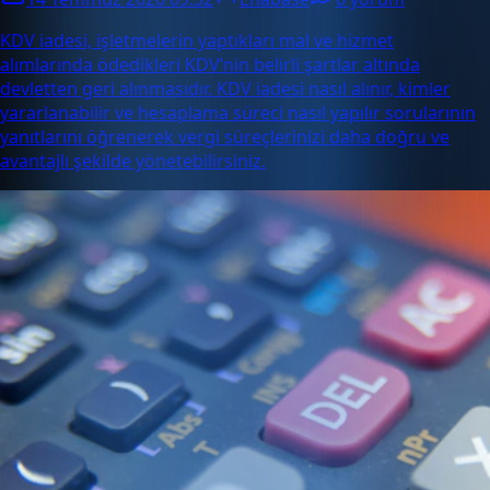
KDV iadesi, işletmelerin yaptıkları mal ve hizmet
alımlarında ödedikleri KDV’nin belirli şartlar altında
devletten geri alınmasıdır. KDV iadesi nasıl alınır, kimler
yararlanabilir ve hesaplama süreci nasıl yapılır sorularının
yanıtlarını öğrenerek vergi süreçlerinizi daha doğru ve
avantajlı şekilde yönetebilirsiniz.