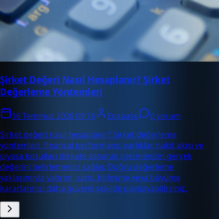
Şirket Değeri Nasıl Hesaplanır? Şirket
Değerleme Yöntemleri
16 Temmuz 2026 09:16
Enabase
0 yorum
Şirket değeri nasıl hesaplanır? Şirket değerleme
yöntemleri, finansal performans, varlıklar, nakit akışı ve
piyasa koşulları dikkate alınarak işletmenizin gerçek
değerini belirlemenizi sağlar. Doğru değerleme
yaklaşımıyla yatırım, satış, birleşme veya büyüme
kararlarınızı daha güvenli şekilde planlayabilirsiniz.