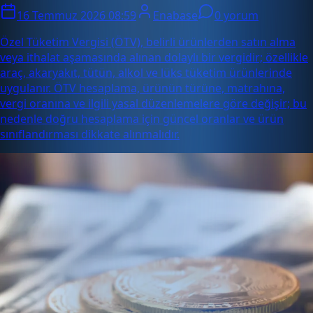
16 Temmuz 2026 08:59
Enabase
0 yorum
Özel Tüketim Vergisi (ÖTV), belirli ürünlerden satın alma
veya ithalat aşamasında alınan dolaylı bir vergidir; özellikle
araç, akaryakıt, tütün, alkol ve lüks tüketim ürünlerinde
uygulanır. ÖTV hesaplama, ürünün türüne, matrahına,
vergi oranına ve ilgili yasal düzenlemelere göre değişir; bu
nedenle doğru hesaplama için güncel oranlar ve ürün
sınıflandırması dikkate alınmalıdır.