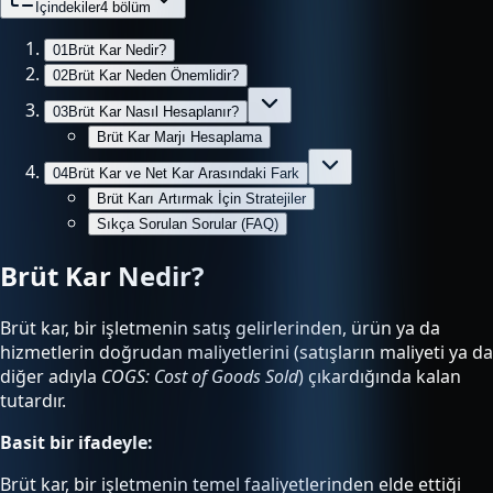
İçindekiler
4
bölüm
01
Brüt Kar Nedir?
02
Brüt Kar Neden Önemlidir?
03
Brüt Kar Nasıl Hesaplanır?
Brüt Kar Marjı Hesaplama
04
Brüt Kar ve Net Kar Arasındaki Fark
Brüt Karı Artırmak İçin Stratejiler
Sıkça Sorulan Sorular (FAQ)
Brüt Kar Nedir?
Brüt kar, bir işletmenin satış gelirlerinden, ürün ya da
hizmetlerin doğrudan maliyetlerini (satışların maliyeti ya da
diğer adıyla
COGS: Cost of Goods Sold
) çıkardığında kalan
tutardır.
Basit bir ifadeyle:
Brüt kar, bir işletmenin temel faaliyetlerinden elde ettiği