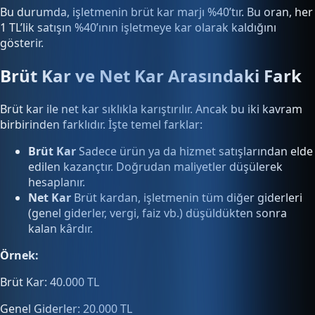
Bu durumda, işletmenin brüt kar marjı %40’tır. Bu oran, her
1 TL’lik satışın %40’ının işletmeye kar olarak kaldığını
gösterir.
Brüt Kar ve Net Kar Arasındaki Fark
Brüt kar ile net kar sıklıkla karıştırılır. Ancak bu iki kavram
birbirinden farklıdır. İşte temel farklar:
Brüt Kar
Sadece ürün ya da hizmet satışlarından elde
edilen kazançtır. Doğrudan maliyetler düşülerek
hesaplanır.
Net Kar
Brüt kardan, işletmenin tüm diğer giderleri
(genel giderler, vergi, faiz vb.) düşüldükten sonra
kalan kârdır.
Örnek:
Brüt Kar: 40.000 TL
Genel Giderler: 20.000 TL