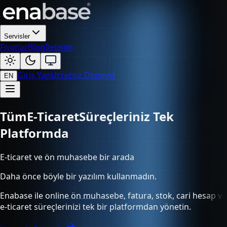
Servisler
Fiyatlar
Blog
İletişim
Giriş Yap
Ücretsiz Deneyin
EN
Tüm
Süreçleriniz Tek Platformda
E-ticaret ve ön muhasebe bir arada
Daha önce böyle bir yazılım kullanmadın.
Enabase ile online ön muhasebe, fatura, stok, cari hesap ve
e-ticaret süreçlerinizi tek bir platformdan yönetin.
Ücretsiz Deneyin