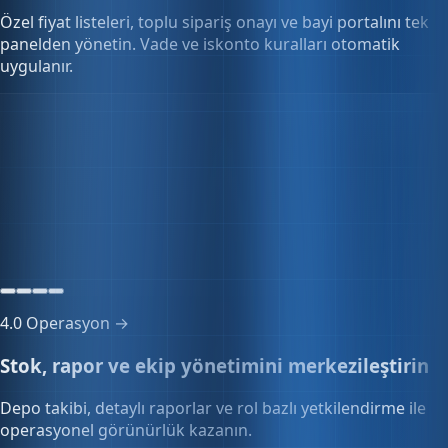
panelden yönetin. Vade ve iskonto kuralları otomatik
uygulanır.
Toplu sipariş yönetimi
12 sipariş
Onay bekleyen siparişler
4.0
Operasyon →
Stok, rapor ve ekip yönetimini merkezileştirin
Depo takibi, detaylı raporlar ve rol bazlı yetkilendirme ile
operasyonel görünürlük kazanın.
Çoklu kullanıcı
12 kullanıcı