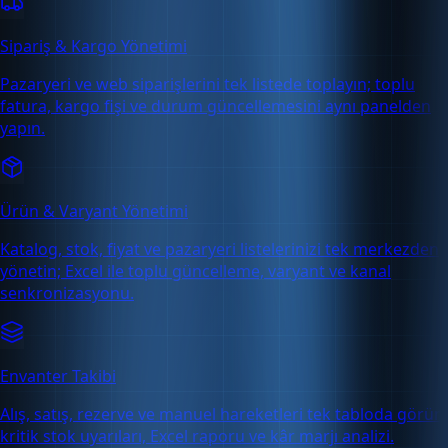
Sipariş & Kargo Yönetimi
Pazaryeri ve web siparişlerini tek listede toplayın; toplu
fatura, kargo fişi ve durum güncellemesini aynı panelden
yapın.
Ürün & Varyant Yönetimi
Katalog, stok, fiyat ve pazaryeri listelerinizi tek merkezden
yönetin; Excel ile toplu güncelleme, varyant ve kanal
senkronizasyonu.
Envanter Takibi
Alış, satış, rezerve ve manuel hareketleri tek tabloda görün;
kritik stok uyarıları, Excel raporu ve kâr marjı analizi.