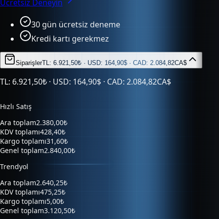
30 gün ücretsiz deneme
Kredi kartı gerekmez
Siparişler
TL: 6.921,50₺ · USD: 164,90$ · CAD: 2.084,82CA$
TL: 6.921,50₺ · USD: 164,90$ · CAD: 2.084,82CA$
Hızlı Satış
Ara toplam
2.380,00₺
KDV toplamı
428,40₺
Kargo toplamı
31,60₺
Genel toplam
2.840,00₺
Trendyol
Ara toplam
2.640,25₺
KDV toplamı
475,25₺
Kargo toplamı
5,00₺
Genel toplam
3.120,50₺
Hepsiburada