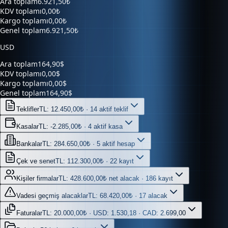
Kargo toplamı
0,00₺
Genel toplam
6.921,50₺
USD
Ara toplam
164,90$
KDV toplamı
0,00$
Kargo toplamı
0,00$
Genel toplam
164,90$
Teklifler
TL: 12.450,00₺ · 14 aktif teklif
Kasalar
TL: -2.285,00₺ · 4 aktif kasa
Bankalar
TL: 284.650,00₺ · 5 aktif hesap
Çek ve senet
TL: 112.300,00₺ · 22 kayıt
Kişiler firmalar
TL: 428.600,00₺ net alacak · 186 kayıt
Vadesi geçmiş alacaklar
TL: 68.420,00₺ · 17 alacak
Faturalar
TL: 20.000,00₺ · USD: 1.530,18 · CAD: 2.699,00
Belgeler
56 belge · 6 kaynak