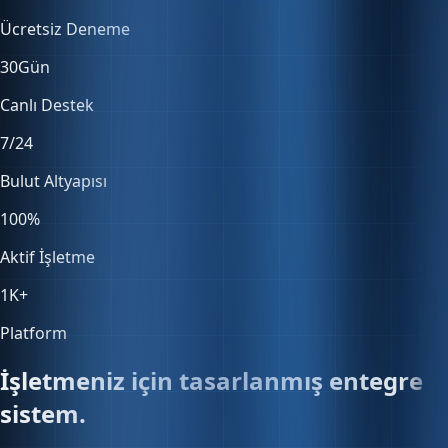
30
Gün
Canlı Destek
7/24
Bulut Altyapısı
100
%
Aktif İşletme
1K
+
Platform
İşletmeniz için tasarlanmış entegre
sistem.
Satıştan muhasebeye, stoktan entegrasyonlara — her