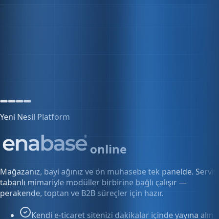
5 aktif oturum
Yeni Nesil Platform
online
Mağazanız, bayi ağınız ve ön muhasebe tek panelde. Servis
tabanlı mimariyle modüller birbirine bağlı çalışır —
perakende, toptan ve B2B süreçler için hazır.
Kendi e-ticaret sitenizi dakikalar içinde yayına alın
Bayi ve toptan fiyatlarını tek panelden yönetin
Siparişten faturaya kesintisiz akış
Keşfet