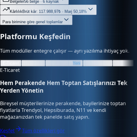
Kârlılık
Brüt kâr: 117.988,97₺ · Marj 50,18%
Para birimine göre genel toplamlar
Platformu Keşfedin
Tüm modüller entegre çalışır — ayrı yazılıma ihtiyaç yok.
E-Ticaret
Hızlı Satış
Bayi & Toptan
Yeni
Ön Muhasebe
Web Site
E-Ticaret
Hem Perakende Hem Toptan Satışlarınızı Tek
Yerden Yönetin
Bireysel müşterilerinize perakende, bayilerinize toptan
fiyatlarla Trendyol, Hepsiburada, N11 ve kendi
mağazanızdan tek panelde satış yapın.
Keşfet
Tüm özellikleri gör