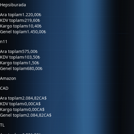
Ara toplam
1.220,00₺
KDV toplamı
219,60₺
Kargo toplamı
10,40₺
Genel toplam
1.450,00₺
n11
Ara toplam
575,00₺
KDV toplamı
103,50₺
Kargo toplamı
1,50₺
Genel toplam
680,00₺
Amazon
CAD
Ara toplam
2.084,82CA$
KDV toplamı
0,00CA$
Kargo toplamı
0,00CA$
Genel toplam
2.084,82CA$
TL
Ara toplam
6.921,50₺
KDV toplamı
0,00₺