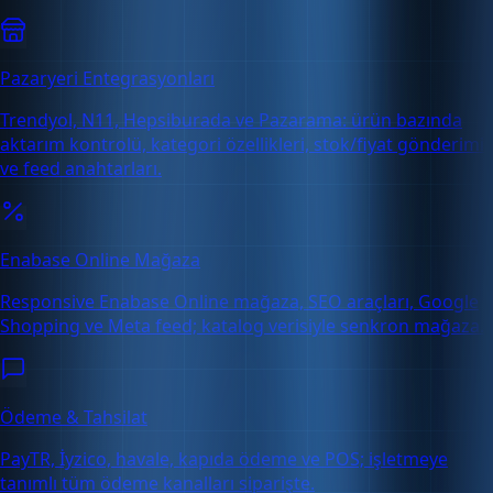
Pazaryeri Entegrasyonları
Trendyol, N11, Hepsiburada ve Pazarama: ürün bazında
aktarım kontrolü, kategori özellikleri, stok/fiyat gönderimi
ve feed anahtarları.
Enabase Online Mağaza
Responsive Enabase Online mağaza, SEO araçları, Google
Shopping ve Meta feed; katalog verisiyle senkron mağaza.
Ödeme & Tahsilat
PayTR, İyzico, havale, kapıda ödeme ve POS; işletmeye
tanımlı tüm ödeme kanalları siparişte.
Ücretsiz Deneme