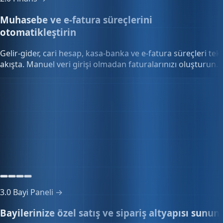
2.0
Finans →
Muhasebe ve e-fatura süreçlerini
otomatikleştirin
Gelir-gider, cari hesap, kasa-banka ve e-fatura süreçleri tek
akışta. Manuel veri girişi olmadan faturalarınızı oluşturun.
Kasa & banka
324.180,50₺
3 kasa · 2 banka hesabı
3.0
Bayi Paneli →
Bayilerinize özel satış ve sipariş altyapısı sunun
Özel fiyat listeleri, toplu sipariş onayı ve bayi portalını tek