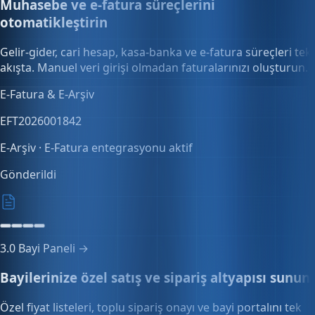
2.0
Finans →
Muhasebe ve e-fatura süreçlerini
otomatikleştirin
Gelir-gider, cari hesap, kasa-banka ve e-fatura süreçleri tek
akışta. Manuel veri girişi olmadan faturalarınızı oluşturun.
Kasa & banka
0,00₺
3 kasa · 2 banka hesabı
3.0
Bayi Paneli →
Bayilerinize özel satış ve sipariş altyapısı sunun
Özel fiyat listeleri, toplu sipariş onayı ve bayi portalını tek