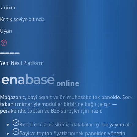
0 kullanıcı
5 aktif oturum
Yeni Nesil Platform
online
Mağazanız, bayi ağınız ve ön muhasebe tek panelde. Servis
tabanlı mimariyle modüller birbirine bağlı çalışır —
perakende, toptan ve B2B süreçler için hazır.
Kendi e-ticaret sitenizi dakikalar içinde yayına alın
Bayi ve toptan fiyatlarını tek panelden yönetin
Siparişten faturaya kesintisiz akış
Keşfet