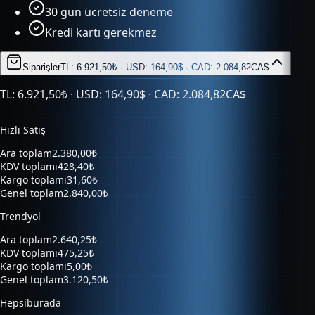
30 gün ücretsiz deneme
Kredi kartı gerekmez
Siparişler
TL: 6.921,50₺ · USD: 164,90$ · CAD: 2.084,82CA$
TL: 6.921,50₺ · USD: 164,90$ · CAD: 2.084,82CA$
Hızlı Satış
Ara toplam
2.380,00₺
KDV toplamı
428,40₺
Kargo toplamı
31,60₺
Genel toplam
2.840,00₺
Trendyol
Ara toplam
2.640,25₺
KDV toplamı
475,25₺
Kargo toplamı
5,00₺
Genel toplam
3.120,50₺
Hepsiburada