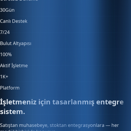
30
Gün
Canlı Destek
7/24
Bulut Altyapısı
100
%
Aktif İşletme
1K
+
Platform
İşletmeniz için tasarlanmış entegre
sistem.
Satıştan muhasebeye, stoktan entegrasyonlara — her