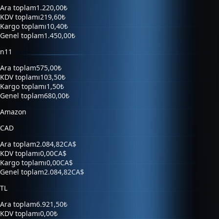
Ara toplam
1.220,00₺
KDV toplamı
219,60₺
Kargo toplamı
10,40₺
Genel toplam
1.450,00₺
n11
Ara toplam
575,00₺
KDV toplamı
103,50₺
Kargo toplamı
1,50₺
Genel toplam
680,00₺
Amazon
CAD
Ara toplam
2.084,82CA$
KDV toplamı
0,00CA$
Kargo toplamı
0,00CA$
Genel toplam
2.084,82CA$
TL
Ara toplam
6.921,50₺
KDV toplamı
0,00₺