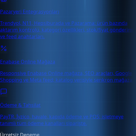
Pazaryeri Entegrasyonları
Trendyol, N11, Hepsiburada ve Pazarama: ürün bazında
aktarım kontrolü, kategori özellikleri, stok/fiyat gönderimi
ve feed anahtarları.
Enabase Online Mağaza
Responsive Enabase Online mağaza, SEO araçları, Google
Shopping ve Meta feed; katalog verisiyle senkron mağaza.
Ödeme & Tahsilat
PayTR, İyzico, havale, kapıda ödeme ve POS; işletmeye
tanımlı tüm ödeme kanalları siparişte.
Ücretsiz Deneme