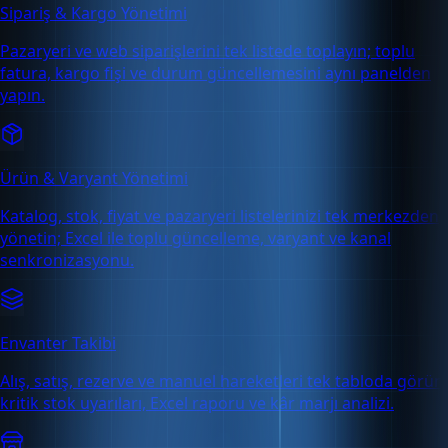
Sipariş & Kargo Yönetimi
Pazaryeri ve web siparişlerini tek listede toplayın; toplu
fatura, kargo fişi ve durum güncellemesini aynı panelden
yapın.
Ürün & Varyant Yönetimi
Katalog, stok, fiyat ve pazaryeri listelerinizi tek merkezden
yönetin; Excel ile toplu güncelleme, varyant ve kanal
senkronizasyonu.
Envanter Takibi
Alış, satış, rezerve ve manuel hareketleri tek tabloda görün;
kritik stok uyarıları, Excel raporu ve kâr marjı analizi.