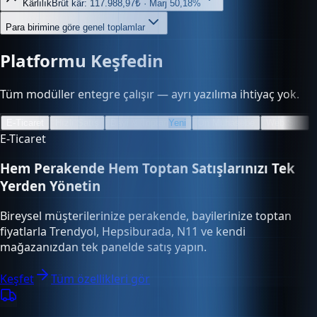
Kârlılık
Brüt kâr: 117.988,97₺ · Marj 50,18%
Para birimine göre genel toplamlar
Platformu Keşfedin
Tüm modüller entegre çalışır — ayrı yazılıma ihtiyaç yok.
E-Ticaret
Hızlı Satış
Bayi & Toptan
Yeni
Ön Muhasebe
Web Site
E-Ticaret
Hem Perakende Hem Toptan Satışlarınızı Tek
Yerden Yönetin
Bireysel müşterilerinize perakende, bayilerinize toptan
fiyatlarla Trendyol, Hepsiburada, N11 ve kendi
mağazanızdan tek panelde satış yapın.
Keşfet
Tüm özellikleri gör