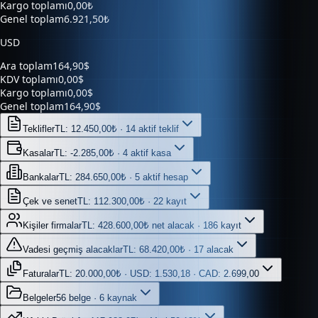
Kargo toplamı
0,00₺
Genel toplam
6.921,50₺
USD
Ara toplam
164,90$
KDV toplamı
0,00$
Kargo toplamı
0,00$
Genel toplam
164,90$
Teklifler
TL: 12.450,00₺ · 14 aktif teklif
Kasalar
TL: -2.285,00₺ · 4 aktif kasa
Bankalar
TL: 284.650,00₺ · 5 aktif hesap
Çek ve senet
TL: 112.300,00₺ · 22 kayıt
Kişiler firmalar
TL: 428.600,00₺ net alacak · 186 kayıt
Vadesi geçmiş alacaklar
TL: 68.420,00₺ · 17 alacak
Faturalar
TL: 20.000,00₺ · USD: 1.530,18 · CAD: 2.699,00
Belgeler
56 belge · 6 kaynak