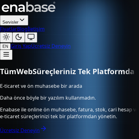
Servisler
Fiyatlar
Blog
İletişim
Giriş Yap
Ücretsiz Deneyin
EN
Tüm
Süreçleriniz Tek Platformda
E-ticaret ve ön muhasebe bir arada
Daha önce böyle bir yazılım kullanmadın.
Enabase ile online ön muhasebe, fatura, stok, cari hesap ve
e-ticaret süreçlerinizi tek bir platformdan yönetin.
Ücretsiz Deneyin