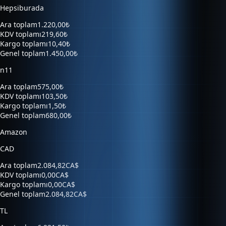
Ara toplam
1.220,00₺
KDV toplamı
219,60₺
Kargo toplamı
10,40₺
Genel toplam
1.450,00₺
n11
Ara toplam
575,00₺
KDV toplamı
103,50₺
Kargo toplamı
1,50₺
Genel toplam
680,00₺
Amazon
CAD
Ara toplam
2.084,82CA$
KDV toplamı
0,00CA$
Kargo toplamı
0,00CA$
Genel toplam
2.084,82CA$
TL
Ara toplam
6.921,50₺
KDV toplamı
0,00₺