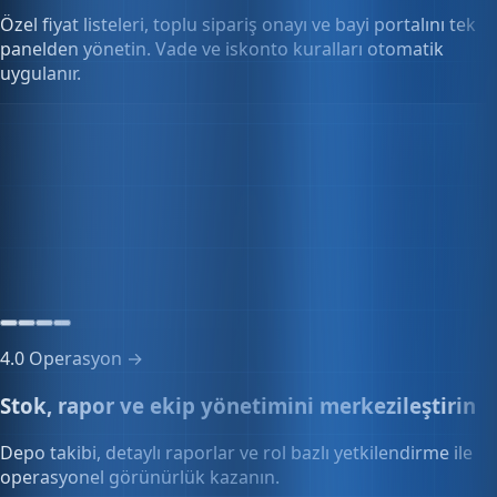
Bayi portalı
-1 sipariş
7 bayi çevrimiçi
Çevrimiçi
4.0
Operasyon →
Stok, rapor ve ekip yönetimini merkezileştirin
Depo takibi, detaylı raporlar ve rol bazlı yetkilendirme ile
operasyonel görünürlük kazanın.
İşlem logları
-5 kayıt