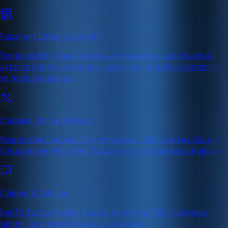
Pazaryeri Entegrasyonları
Trendyol, N11, Hepsiburada ve Pazarama: ürün bazında
aktarım kontrolü, kategori özellikleri, stok/fiyat gönderimi
ve feed anahtarları.
Enabase Online Mağaza
Responsive Enabase Online mağaza, SEO araçları, Google
Shopping ve Meta feed; katalog verisiyle senkron mağaza.
Ödeme & Tahsilat
PayTR, İyzico, havale, kapıda ödeme ve POS; işletmeye
tanımlı tüm ödeme kanalları siparişte.
Ücretsiz Deneme