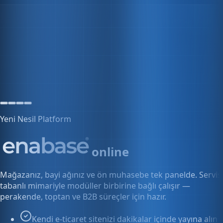
Son 24 saat
İzleniyor
Yeni Nesil Platform
online
Mağazanız, bayi ağınız ve ön muhasebe tek panelde. Servis
tabanlı mimariyle modüller birbirine bağlı çalışır —
perakende, toptan ve B2B süreçler için hazır.
Kendi e-ticaret sitenizi dakikalar içinde yayına alın
Bayi ve toptan fiyatlarını tek panelden yönetin
Siparişten faturaya kesintisiz akış