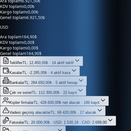
Kargo toplamı
0,00₺
Genel toplam
6.921,50₺
USD
Ara toplam
164,90$
KDV toplamı
0,00$
Kargo toplamı
0,00$
Genel toplam
164,90$
Teklifler
TL: 12.450,00₺ · 14 aktif teklif
Kasalar
TL: -2.285,00₺ · 4 aktif kasa
Bankalar
TL: 284.650,00₺ · 5 aktif hesap
Çek ve senet
TL: 112.300,00₺ · 22 kayıt
Kişiler firmalar
TL: 428.600,00₺ net alacak · 186 kayıt
Vadesi geçmiş alacaklar
TL: 68.420,00₺ · 17 alacak
Faturalar
TL: 20.000,00₺ · USD: 1.530,18 · CAD: 2.699,00
Belgeler
56 belge · 6 kaynak