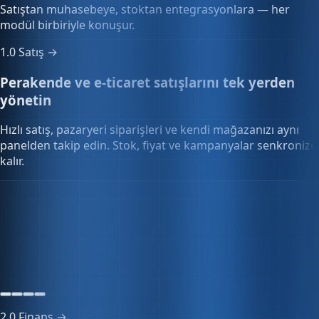
modül birbiriyle konuşur.
1.0
Satış →
Perakende ve e-ticaret satışlarını tek yerden
yönetin
Hızlı satış, pazaryeri siparişleri ve kendi mağazanızı aynı
panelden takip edin. Stok, fiyat ve kampanyalar senkronize
kalır.
Kampanya yönetimi
%0 indirim
2 gün kaldı
2.0
Finans →