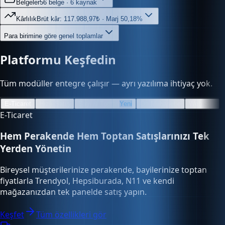
Kârlılık
Brüt kâr: 117.988,97₺ · Marj 50,18%
Para birimine göre genel toplamlar
Platformu Keşfedin
Tüm modüller entegre çalışır — ayrı yazılıma ihtiyaç yok.
E-Ticaret
Hızlı Satış
Bayi & Toptan
Yeni
Ön Muhasebe
Web Site
E-Ticaret
Hem Perakende Hem Toptan Satışlarınızı Tek
Yerden Yönetin
Bireysel müşterilerinize perakende, bayilerinize toptan
fiyatlarla Trendyol, Hepsiburada, N11 ve kendi
mağazanızdan tek panelde satış yapın.
Keşfet
Tüm özellikleri gör