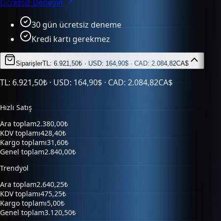
30 gün ücretsiz deneme
Kredi kartı gerekmez
Siparişler
TL: 6.921,50₺ · USD: 164,90$ · CAD: 2.084,82CA$
TL: 6.921,50₺ · USD: 164,90$ · CAD: 2.084,82CA$
Hızlı Satış
Ara toplam
2.380,00₺
KDV toplamı
428,40₺
Kargo toplamı
31,60₺
Genel toplam
2.840,00₺
Trendyol
Ara toplam
2.640,25₺
KDV toplamı
475,25₺
Kargo toplamı
5,00₺
Genel toplam
3.120,50₺
Hepsiburada