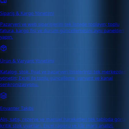
Sipariş & Kargo Yönetimi
Pazaryeri ve web siparişlerini tek listede toplayın; toplu
fatura, kargo fişi ve durum güncellemesini aynı panelden
yapın.
Ürün & Varyant Yönetimi
Katalog, stok, fiyat ve pazaryeri listelerinizi tek merkezden
yönetin; Excel ile toplu güncelleme, varyant ve kanal
senkronizasyonu.
Envanter Takibi
Alış, satış, rezerve ve manuel hareketleri tek tabloda görün;
kritik stok uyarıları, Excel raporu ve kâr marjı analizi.