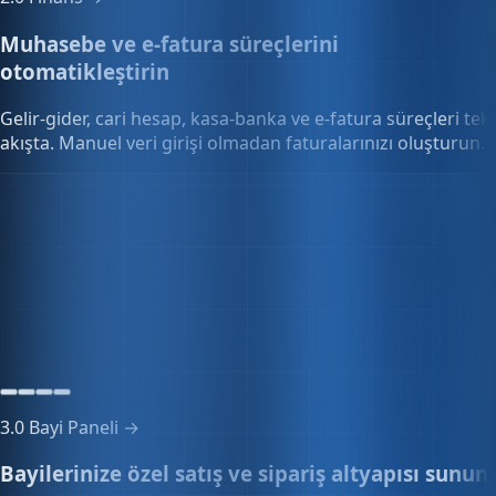
Muhasebe ve e-fatura süreçlerini
otomatikleştirin
Gelir-gider, cari hesap, kasa-banka ve e-fatura süreçleri tek
akışta. Manuel veri girişi olmadan faturalarınızı oluşturun.
Mali raporlar
+-0,4%
Mayıs 2026 özeti
3.0
Bayi Paneli →
Bayilerinize özel satış ve sipariş altyapısı sunun
Özel fiyat listeleri, toplu sipariş onayı ve bayi portalını tek
panelden yönetin. Vade ve iskonto kuralları otomatik
uygulanır.