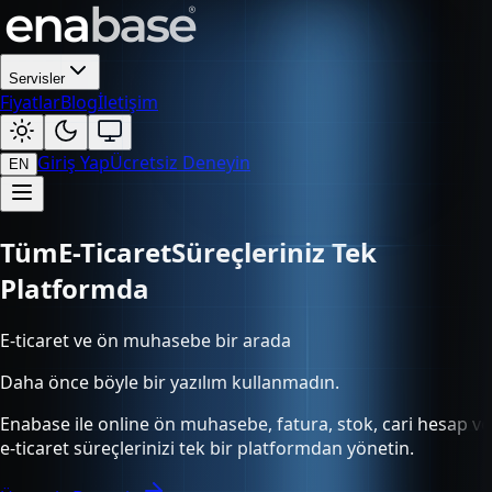
Servisler
Fiyatlar
Blog
İletişim
Giriş Yap
Ücretsiz Deneyin
EN
Tüm
Süreçleriniz Tek Platformda
E-ticaret ve ön muhasebe bir arada
Daha önce böyle bir yazılım kullanmadın.
Enabase ile online ön muhasebe, fatura, stok, cari hesap ve
e-ticaret süreçlerinizi tek bir platformdan yönetin.
Ücretsiz Deneyin