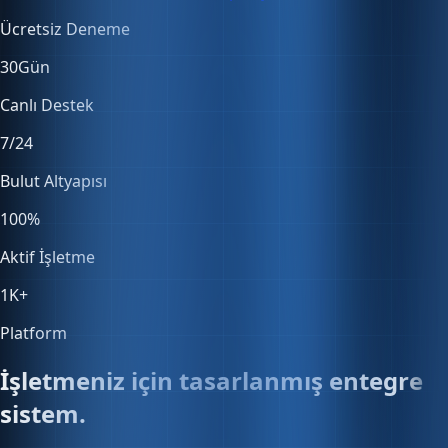
30
Gün
Canlı Destek
7/24
Bulut Altyapısı
100
%
Aktif İşletme
1K
+
Platform
İşletmeniz için tasarlanmış entegre
sistem.
Satıştan muhasebeye, stoktan entegrasyonlara — her